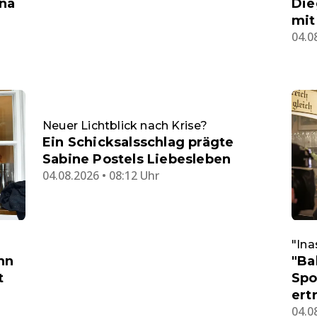
ona
Die
mit
04.0
Neuer Lichtblick nach Krise?
Ein Schicksalsschlag prägte
Sabine Postels Liebesleben
04.08.2026 • 08:12 Uhr
"Ina
nn
"Ba
t
Spo
ert
04.0