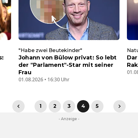
"Habe zwei Beutekinder"
Nat
s:
Johann von Bülow privat: So lebt
Dar
der "Parlament"-Star mit seiner
Rak
01.0
Frau
01.08.2026 • 16:30 Uhr
1
2
3
4
5
- Anzeige -