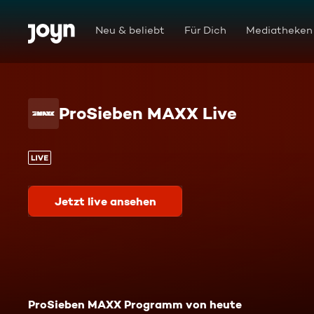
Zum Inhalt springen
Barrierefrei
Neu & beliebt
Für Dich
Mediatheken
ProSieben MAXX Live
Jetzt live ansehen
ProSieben MAXX Programm von heute