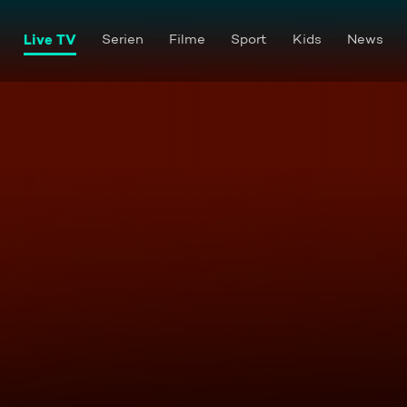
Live TV
Serien
Filme
Sport
Kids
News