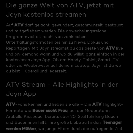
Die ganze Welt von ATV, jetzt mit
Joyn kostenlos streamen
ATV
Auf
darf gelacht, gewundert, geschmunzelt, gestaunt
und mitgefiebert werden. Die abwechslungsreiche
Programmvielfalt reicht von zahlreichen
Unterhaltungsformaten bis hin zu News, Dokus und
ATV
Reportagen. Mit Joyn streamst du das beste von
live
und on-demand wann und wo du willst, ganz einfach in der
kostenlosen Joyn App. Ob am Handy, Tablet, Smart-TV
oder via Webbrowser auf deinem Laptop. Joyn ist da wo
du bist – überall und jederzeit.
ATV Stream - Alle Highlights in der
Joyn App
ATV
ATV
-Fans kennen und lieben sie alle – Die
Highlight-
Bauer sucht Frau
Formate wie
, bei der Moderatorin
Arabella Kiesbauer bereits über 20. Staffeln lang Bauern
Teenager
und Bäuerinnen hilft, ihre große Liebe zu finden,
werden Mütter
, wo junge Eltern durch die aufregende Zeit