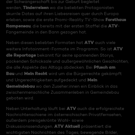
der Schwangerschaft bis zur Geburt begleitet
Tinderreisen
werden,
wo die beliebten Protagonisten
skurrile Dates auf ihren Liebesreisen quer durch Europa
Forsthaus
erleben, sowie die erste Promi-Reality TV-Show
Rampensau
ATV
, die bereits mit der ersten Staffel die
-
Fangemeinde in den Bann gezogen hat.
ATV
Neben diesen beliebten Formaten hat
auch viele
ATV
weitere Infotainment-Formate im Programm. So ist
die Reportage
bekannt für seine spannenden Storys,
packenden Schicksale und außergewöhnlichen Geschichten,
Pfusch am
die alle Aspekte des Alltags abdecken. Bei
Bau
Mein Recht
und
wird um die Bürgerrechte gekämpft
Mein
und Ungerechtigkeiten aufgedeckt und
Gemeindebau
wo den Zuseher:innen ein Einblick in das
zwischenmenschliche Zusammenleben in Gemeindebau
geboten wird.
ATV
Neben Unterhaltung läuft bei
auch die erfolgreichste
Nachrichtenschiene im österreichischen Privatfernsehen,
außerdem preisgekrönte Wahl- sowie
ATV Aktuell
Diskussionssendungen.
präsentiert die
wichtigsten Nachrichten des Tages, bewegende Bilder,