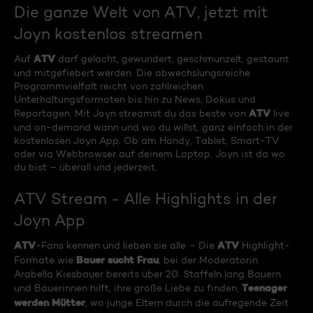
Die ganze Welt von ATV, jetzt mit
Joyn kostenlos streamen
ATV
Auf
darf gelacht, gewundert, geschmunzelt, gestaunt
und mitgefiebert werden. Die abwechslungsreiche
Programmvielfalt reicht von zahlreichen
Unterhaltungsformaten bis hin zu News, Dokus und
ATV
Reportagen. Mit Joyn streamst du das beste von
live
und on-demand wann und wo du willst, ganz einfach in der
kostenlosen Joyn App. Ob am Handy, Tablet, Smart-TV
oder via Webbrowser auf deinem Laptop. Joyn ist da wo
du bist – überall und jederzeit.
ATV Stream - Alle Highlights in der
Joyn App
ATV
ATV
-Fans kennen und lieben sie alle – Die
Highlight-
Bauer sucht Frau
Formate wie
, bei der Moderatorin
Arabella Kiesbauer bereits über 20. Staffeln lang Bauern
Teenager
und Bäuerinnen hilft, ihre große Liebe zu finden,
werden Mütter
, wo junge Eltern durch die aufregende Zeit