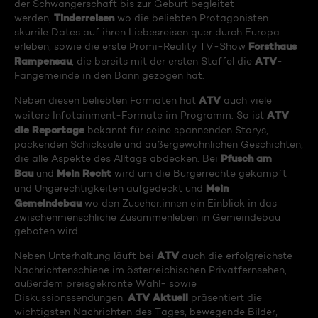
der Schwangerschaft bis zur Geburt begleitet
Tinderreisen
werden,
wo die beliebten Protagonisten
skurrile Dates auf ihren Liebesreisen quer durch Europa
Forsthaus
erleben, sowie die erste Promi-Reality TV-Show
Rampensau
ATV
, die bereits mit der ersten Staffel die
-
Fangemeinde in den Bann gezogen hat.
ATV
Neben diesen beliebten Formaten hat
auch viele
ATV
weitere Infotainment-Formate im Programm. So ist
die Reportage
bekannt für seine spannenden Storys,
packenden Schicksale und außergewöhnlichen Geschichten,
Pfusch am
die alle Aspekte des Alltags abdecken. Bei
Bau
Mein Recht
und
wird um die Bürgerrechte gekämpft
Mein
und Ungerechtigkeiten aufgedeckt und
Gemeindebau
wo den Zuseher:innen ein Einblick in das
zwischenmenschliche Zusammenleben in Gemeindebau
geboten wird.
ATV
Neben Unterhaltung läuft bei
auch die erfolgreichste
Nachrichtenschiene im österreichischen Privatfernsehen,
außerdem preisgekrönte Wahl- sowie
ATV Aktuell
Diskussionssendungen.
präsentiert die
wichtigsten Nachrichten des Tages, bewegende Bilder,