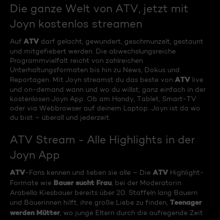
Die ganze Welt von ATV, jetzt mit
Joyn kostenlos streamen
ATV
Auf
darf gelacht, gewundert, geschmunzelt, gestaunt
und mitgefiebert werden. Die abwechslungsreiche
Programmvielfalt reicht von zahlreichen
Unterhaltungsformaten bis hin zu News, Dokus und
ATV
Reportagen. Mit Joyn streamst du das beste von
live
und on-demand wann und wo du willst, ganz einfach in der
kostenlosen Joyn App. Ob am Handy, Tablet, Smart-TV
oder via Webbrowser auf deinem Laptop. Joyn ist da wo
du bist – überall und jederzeit.
ATV Stream - Alle Highlights in der
Joyn App
ATV
ATV
-Fans kennen und lieben sie alle – Die
Highlight-
Bauer sucht Frau
Formate wie
, bei der Moderatorin
Arabella Kiesbauer bereits über 20. Staffeln lang Bauern
Teenager
und Bäuerinnen hilft, ihre große Liebe zu finden,
werden Mütter
, wo junge Eltern durch die aufregende Zeit