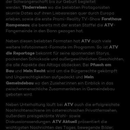
der Schwangerschaft bis zur Geburt begleitet
Tinderreisen
werden,
wo die beliebten Protagonisten
skurrile Dates auf ihren Liebesreisen quer durch Europa
Forsthaus
erleben, sowie die erste Promi-Reality TV-Show
Rampensau
ATV
, die bereits mit der ersten Staffel die
-
Fangemeinde in den Bann gezogen hat.
ATV
Neben diesen beliebten Formaten hat
auch viele
ATV
weitere Infotainment-Formate im Programm. So ist
die Reportage
bekannt für seine spannenden Storys,
packenden Schicksale und außergewöhnlichen Geschichten,
Pfusch am
die alle Aspekte des Alltags abdecken. Bei
Bau
Mein Recht
und
wird um die Bürgerrechte gekämpft
Mein
und Ungerechtigkeiten aufgedeckt und
Gemeindebau
wo den Zuseher:innen ein Einblick in das
zwischenmenschliche Zusammenleben in Gemeindebau
geboten wird.
ATV
Neben Unterhaltung läuft bei
auch die erfolgreichste
Nachrichtenschiene im österreichischen Privatfernsehen,
außerdem preisgekrönte Wahl- sowie
ATV Aktuell
Diskussionssendungen.
präsentiert die
wichtigsten Nachrichten des Tages, bewegende Bilder,