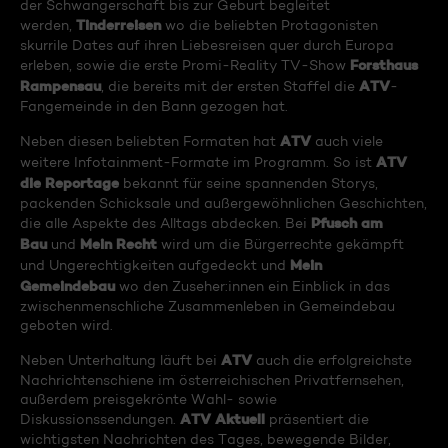
der Schwangerschaft bis zur Geburt begleitet
Tinderreisen
werden,
wo die beliebten Protagonisten
skurrile Dates auf ihren Liebesreisen quer durch Europa
Forsthaus
erleben, sowie die erste Promi-Reality TV-Show
Rampensau
ATV
, die bereits mit der ersten Staffel die
-
Fangemeinde in den Bann gezogen hat.
ATV
Neben diesen beliebten Formaten hat
auch viele
ATV
weitere Infotainment-Formate im Programm. So ist
die Reportage
bekannt für seine spannenden Storys,
packenden Schicksale und außergewöhnlichen Geschichten,
Pfusch am
die alle Aspekte des Alltags abdecken. Bei
Bau
Mein Recht
und
wird um die Bürgerrechte gekämpft
Mein
und Ungerechtigkeiten aufgedeckt und
Gemeindebau
wo den Zuseher:innen ein Einblick in das
zwischenmenschliche Zusammenleben in Gemeindebau
geboten wird.
ATV
Neben Unterhaltung läuft bei
auch die erfolgreichste
Nachrichtenschiene im österreichischen Privatfernsehen,
außerdem preisgekrönte Wahl- sowie
ATV Aktuell
Diskussionssendungen.
präsentiert die
wichtigsten Nachrichten des Tages, bewegende Bilder,