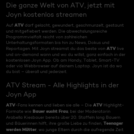
Die ganze Welt von ATV, jetzt mit
Joyn kostenlos streamen
ATV
Auf
darf gelacht, gewundert, geschmunzelt, gestaunt
und mitgefiebert werden. Die abwechslungsreiche
Programmvielfalt reicht von zahlreichen
Unterhaltungsformaten bis hin zu News, Dokus und
ATV
Reportagen. Mit Joyn streamst du das beste von
live
und on-demand wann und wo du willst, ganz einfach in der
kostenlosen Joyn App. Ob am Handy, Tablet, Smart-TV
oder via Webbrowser auf deinem Laptop. Joyn ist da wo
du bist – überall und jederzeit.
ATV Stream - Alle Highlights in der
Joyn App
ATV
ATV
-Fans kennen und lieben sie alle – Die
Highlight-
Bauer sucht Frau
Formate wie
, bei der Moderatorin
Arabella Kiesbauer bereits über 20. Staffeln lang Bauern
Teenager
und Bäuerinnen hilft, ihre große Liebe zu finden,
werden Mütter
, wo junge Eltern durch die aufregende Zeit