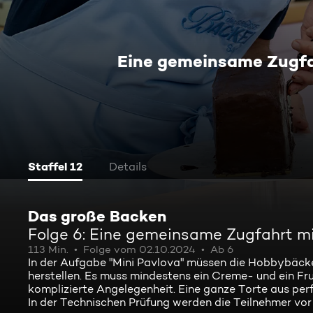
Eine gemeinsame Zugfa
Staffel 12
Details
Das große Backen
Folge 6: Eine gemeinsame Zugfahrt m
113 Min.
Folge vom 02.10.2024
Ab 6
In der Aufgabe "Mini Pavlova" müssen die Hobbybäcker
herstellen. Es muss mindestens ein Creme- und ein Fr
komplizierte Angelegenheit. Eine ganze Torte aus perf
In der Technischen Prüfung werden die Teilnehmer vo