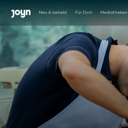
Zum Inhalt springen
Barrierefrei
Neu & beliebt
Für Dich
Mediatheken