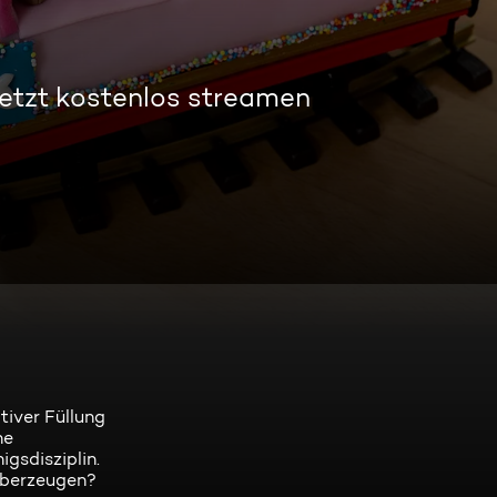
etzt kostenlos streamen
tiver Füllung
ne
gsdisziplin.
 überzeugen?