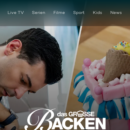
Live TV
Serien
Filme
Sport
Kids
News
Eine gemeinsame Zugfahrt mi