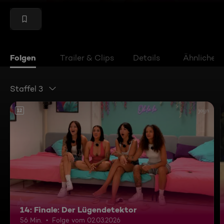
Folgen
Trailer & Clips
Details
Ähnliche V
Staffel 3
12
14: Finale: Der Lügendetektor
56 Min.
Folge vom 02.03.2026