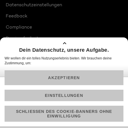
Datenschutzeinstellungen
Feedback
Compliance
Barrierefreiheit
Produktplatzierungen
© 2026 ProSiebenSat.1 PULS 4 GmbH
Am besten läuft Joyn in der App!