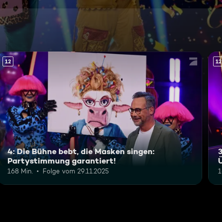
12
12
4: Die Bühne bebt, die Masken singen:
Partystimmung garantiert!
168 Min.
Folge vom 29.11.2025
1