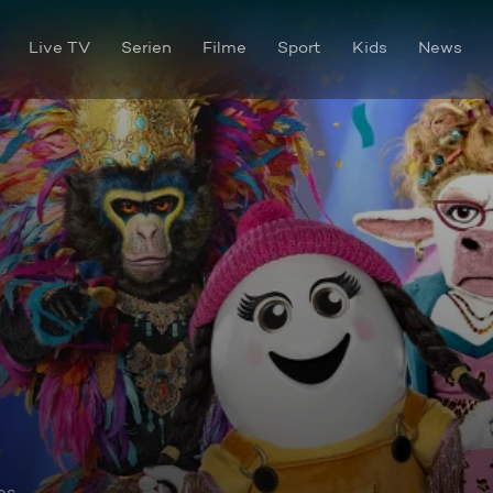
Live TV
Serien
Filme
Sport
Kids
News
os