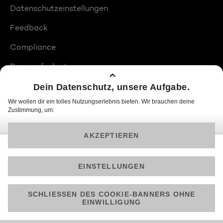
Datenschutzeinstellungen
Feedback
Compliance
Barrierefreiheit
Produktplatzierungen
© 2026 ProSiebenSat.1 PULS 4 GmbH
Am besten läuft Joyn in der App!