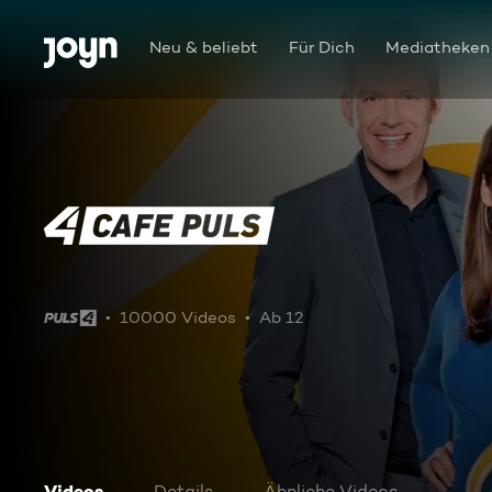
Zum Inhalt springen
Barrierefrei
Neu & beliebt
Für Dich
Mediatheken
Café Puls
10000 Videos
Ab 12
Videos
Details
Ähnliche Videos