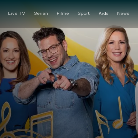
Live TV
Serien
Filme
Sport
Kids
News