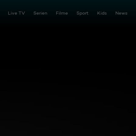
s streamen!
Live TV
Serien
Filme
Sport
Kids
News