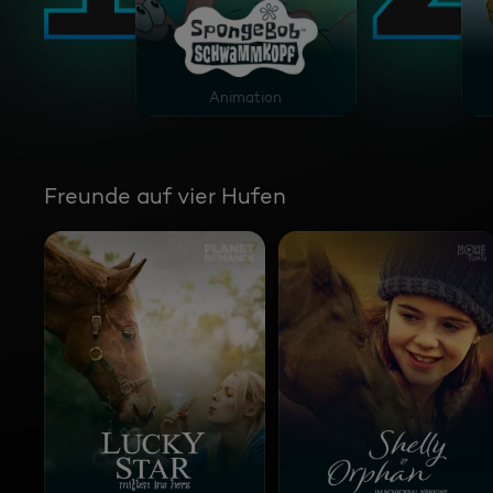
SpongeBob Schwammkopf
Animation
Freunde auf vier Hufen
Lucky Star - Mitten ins Herz
Shelly und Orphan – I