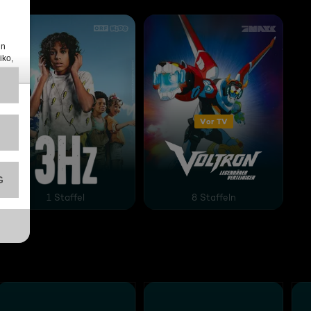
Vor TV
3 Hz
Voltron: Legendärer Vertei
1 Staffel
8 Staffeln