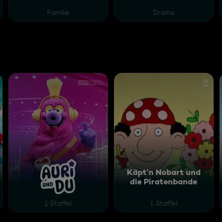
Familie
Drama
Käpt’n Nobart und
die Piratenbande
 1
AURI und du
1 Staffel
1 Staffel