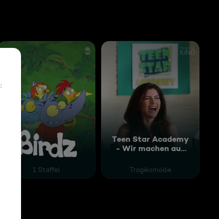
Teen Star Academy
- Wir machen aus
amm, das die Welt rettete
Birdz
Dir einen Star!
1 Staffel
Tragikomödie