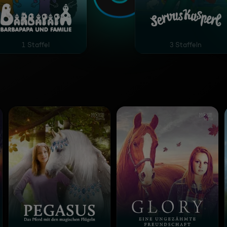
Barbapapa und Familie
Servus Kasperl
1 Staffel
3 Staffeln
m Schicksal vereint
Pegasus – Das Pferd mit den magischen Flügeln
Glory – Eine ungezähmt