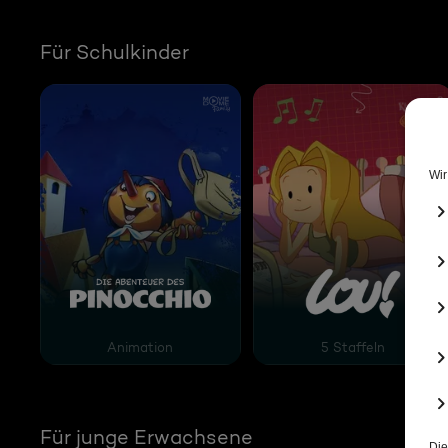
Für Schulkinder
Die Abenteuer von Pinocchio
Lou!
Animation
5 Staffeln
Für junge Erwachsene