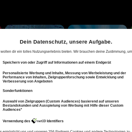
Ab ins Meer: Auf der Suche nach der verlorenen Perle
Löwe von Judah – Das L
Animation
Animation