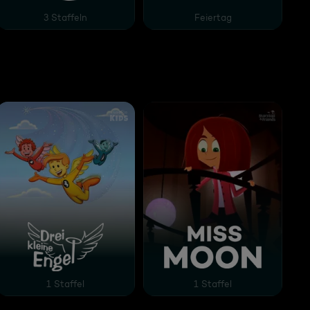
3 Staffeln
Feiertag
Drei kleine Engel
Miss Moon
1 Staffel
1 Staffel