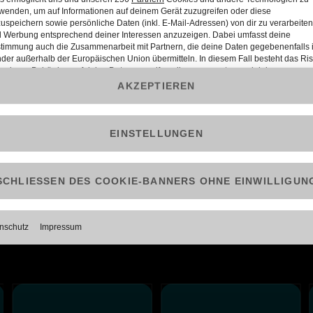
Wo der Wind weht
Futurama
Abenteuer
2 Staffeln