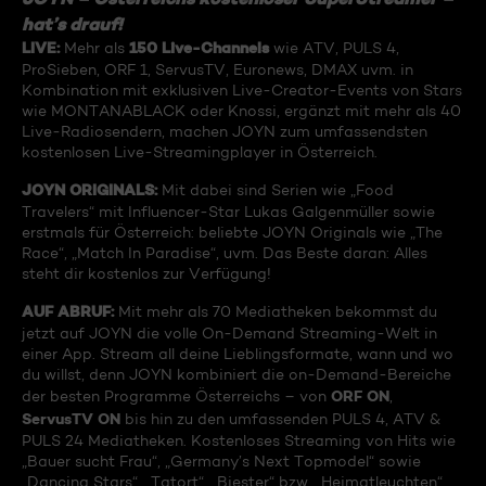
hat’s drauf!
LIVE:
150 Live-Channels
Mehr als
wie ATV, PULS 4,
ProSieben, ORF 1, ServusTV, Euronews, DMAX uvm. in
Kombination mit exklusiven Live-Creator-Events von Stars
wie MONTANABLACK oder Knossi, ergänzt mit mehr als 40
Live-Radiosendern, machen JOYN zum umfassendsten
kostenlosen Live-Streamingplayer in Österreich.
JOYN ORIGINALS:
Mit dabei sind Serien wie „Food
Travelers“ mit Influencer-Star Lukas Galgenmüller sowie
erstmals für Österreich: beliebte JOYN Originals wie „The
Race“, „Match In Paradise“, uvm. Das Beste daran: Alles
steht dir kostenlos zur Verfügung!
AUF ABRUF
:
Mit mehr als 70 Mediatheken bekommst du
jetzt auf JOYN die volle On-Demand Streaming-Welt in
einer App. Stream all deine Lieblingsformate, wann und wo
du willst, denn JOYN kombiniert die on-Demand-Bereiche
ORF ON
der besten Programme Österreichs – von
,
ServusTV ON
bis hin zu den umfassenden PULS 4, ATV &
PULS 24 Mediatheken. Kostenloses Streaming von Hits wie
„Bauer sucht Frau“, „Germany’s Next Topmodel“ sowie
„Dancing Stars“, „Tatort“, „Biester“ bzw. „Heimatleuchten“