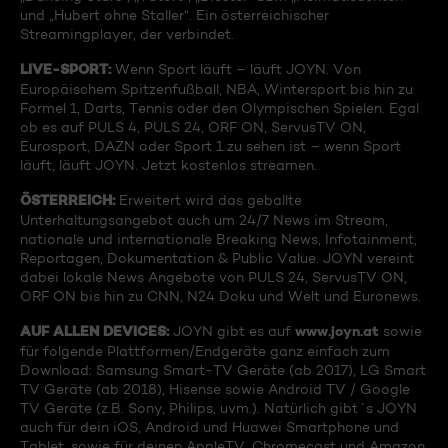
und „Hubert ohne Staller“. Ein österreichischer
Streamingplayer, der verbindet.
LIVE-SPORT:
Wenn Sport läuft – läuft JOYN. Von
Europäischem Spitzenfußball, NBA, Wintersport bis hin zu
Formel 1, Darts, Tennis oder den Olympischen Spielen. Egal
ob es auf PULS 4, PULS 24, ORF ON, ServusTV ON,
Eurosport, DAZN oder Sport 1 zu sehen ist – wenn Sport
läuft, läuft JOYN. Jetzt kostenlos streamen.
ÖSTERREICH:
Erweitert wird das geballte
Unterhaltungsangebot auch um 24/7 News im Stream,
nationale und internationale Breaking News, Infotainment,
Reportagen, Dokumentation & Public Value. JOYN vereint
dabei lokale News Angebote von PULS 24, ServusTV ON,
ORF ON bis hin zu CNN, N24 Doku und Welt und Euronews.
AUF ALLEN DEVICES:
www.joyn.at
JOYN gibt es auf
sowie
für folgende Plattformen/Endgeräte ganz einfach zum
Download: Samsung Smart-TV Geräte (ab 2017), LG Smart
TV Geräte (ab 2018), Hisense sowie Android TV / Google
TV Geräte (z.B. Sony, Philips, uvm.). Natürlich gibt´s JOYN
auch für dein iOS, Android und Huawei Smartphone und
Tablet, sowie für deinen AppleTV, Chromecast und Amazon