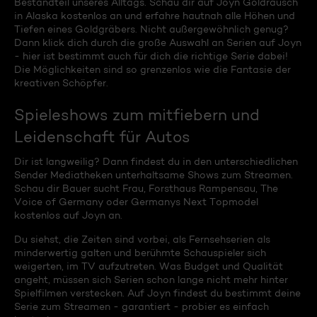
Bestandteil unseres Alltags. Schau dir auf Joyn Goldrausch
in Alaska kostenlos an und erfahre hautnah alle Höhen und
Tiefen eines Goldgräbers. Nicht außergewöhnlich genug?
Dann klick dich durch die große Auswahl an Serien auf Joyn
- hier ist bestimmt auch für dich die richtige Serie dabei!
Die Möglichkeiten sind so grenzenlos wie die Fantasie der
kreativen Schöpfer.
Spieleshows zum mitfiebern und
Leidenschaft für Autos
Dir ist langweilig? Dann findest du in den unterschiedlichen
Sender Mediatheken unterhaltsame Shows zum Streamen.
Schau dir Bauer sucht Frau, Forsthaus Rampensau, The
Voice of Germany oder Germanys Next Topmodel
kostenlos auf Joyn an.
Du siehst, die Zeiten sind vorbei, als Fernsehserien als
minderwertig galten und berühmte Schauspieler sich
weigerten, im TV aufzutreten. Was Budget und Qualität
angeht, müssen sich Serien schon lange nicht mehr hinter
Spielfilmen verstecken. Auf Joyn findest du bestimmt deine
Serie zum Streamen - garantiert - probier es einfach