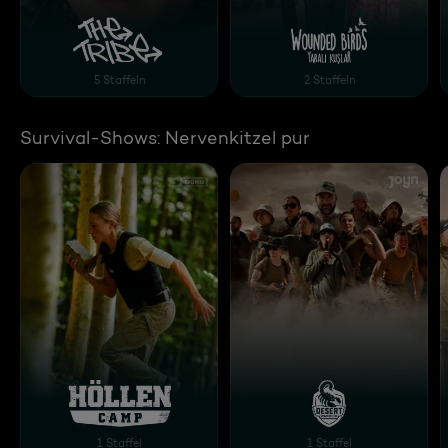
The Tribe
Wounded Birds - Yarali 
5 Staffeln
2 Staffeln
Survival-Shows: Nervenkitzel pur
Hart. Härter. Höllencamp. Das Extrem-Experiment
Desert Warrior
1 Staffel
1 Staffel