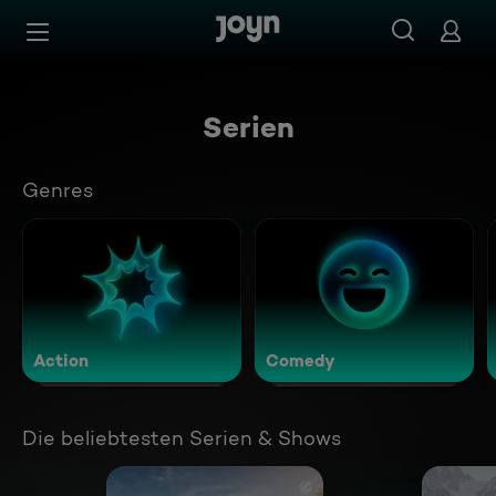
Zum Inhalt springen
Barrierefrei
Serien
Genres
Action
Comedy
Die beliebtesten Serien & Shows