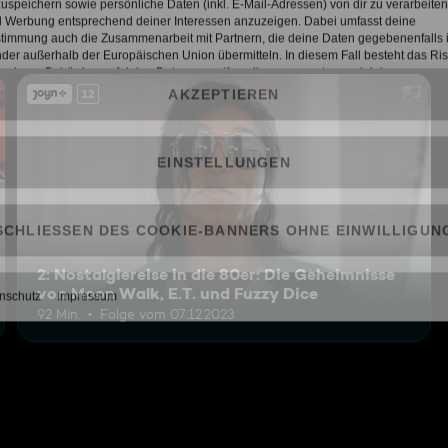
12
2: Nostalgiereise in die 80er: Die Geheimnisse
von Moon Walk, E.T. und Fuzzy Dice
92 Min.
Folge vom 07.12.2023