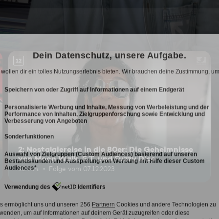
12
2: Nostalgiereise in die 80er: Die Geheimnisse
von Moon Walk, E.T. und Fuzzy Dice
92 Min.
Folge vom 07.12.2023