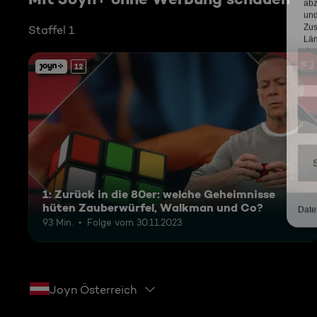
Staffel 1
12
1: Zurück in die 80er: welche Geheimnisse
hüten Zauberwürfel, Walkman und Co?
93 Min.
Folge vom 30.11.2023
Joyn Österreich