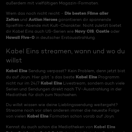
außerdem mit vielfältigen Magazin-Formaten.
Die besten Filme aller
Wem das noch nicht reicht -
Zeiten
Action Heroes
und
garantieren dir spannende
Spielfilm-Abende mit Kult-Charakter. Nicht zuletzt bietet
Navy CIS
Castle
dir Kabel Eins auch US-Serien wie
,
oder
Hawaii Five-0
in deutscher Erstausstrahlung.
Kabel Eins streamen, wann und wo du
willst
Kabel Eins
Sendung verpasst? Kein Problem, denn jetzt bist
Kabel Eins
du auf Joyn. Hier gibt´s das beste
Programm
Kabel Eins
nicht nur im 24/7
Livestream, sondern auch viele
Serien und Sendungen direkt nach TV-Ausstrahlung in der
Mediathek für dich zum Nachsehen.
Du willst wissen wie deine Lieblingssendung weitergeht?
Streame noch vor allen anderen immer die neueste Folge
Kabel Eins
von vielen
Formaten schon vorab auf Joyn.
Kabel Eins
Kennst du auch schon die Mediatheken von