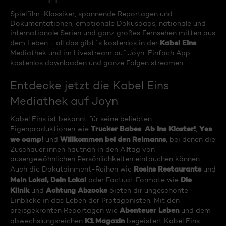
Spielfilm-Klassiker, spannende Reportagen und
Dokumentationen, emotionale Dokusoaps, nationale und
internationale Serien und ganz großes Fernsehen mitten aus
Kabel Eins
dem Leben - all das gibt´s kostenlos in der
Mediathek und im Livestream auf Joyn. Einfach App
kostenlos downloaden und ganze Folgen streamen.
Entdecke jetzt die Kabel Eins
Mediathek auf Joyn
Kabel Eins ist bekannt für seine beliebten
Trucker Babes
Ab ins Kloster!
Yes
Eigenproduktionen wie
,
,
we camp!
Willkommen bei den Reimanns
und
, bei denen die
Zuschauer:innen hautnah in den Alltag von
ausergewöhnlichen Persönlichkeiten eintauchen können.
Rosins Restaurants
Auch die Dokutainment-Reihen wie
und
Mein Lokal, Dein Lokal
Die
oder Factual-Formate wie
Klinik
Achtung Abzocke
und
bieten dir ungeschönte
Einblicke in das Leben der Protagonisten. Mit den
Abenteuer Leben
preisgekrönten Reportagen wie
und dem
K1 Magazin
abwechslungsreichen
begeistert Kabel Eins