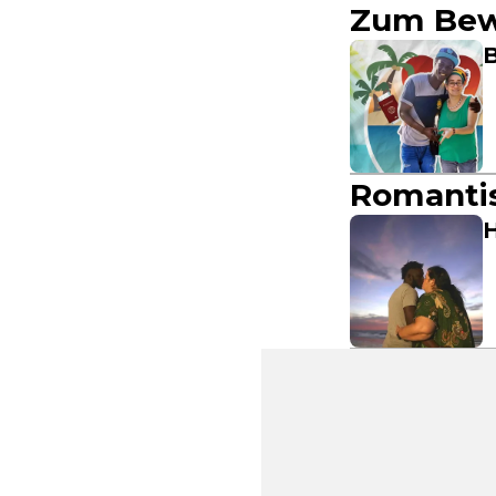
Zum Bew
B
Romanti
H