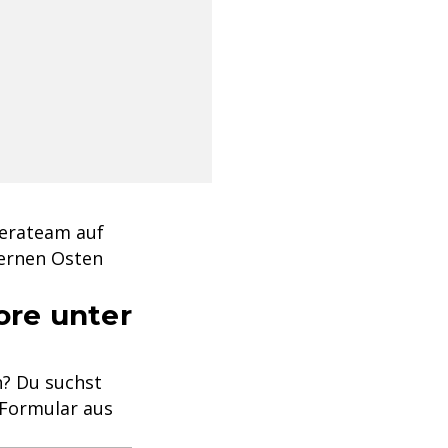
merateam auf
 fernen Osten
ore unter
n? Du suchst
 Formular aus