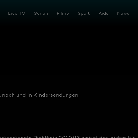
Live TV
Serien
Filme
Sport
Kids
News
r, nach und in Kindersendungen
diendienste‐Richtlinie 2010/13 weitet das bisher für