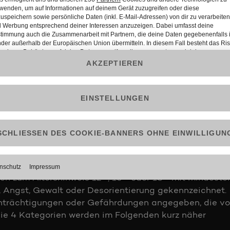
on Minderjährigen dieses Alters vor dem Hintergrund 
ern das Angebot nicht in seiner Gesamttendenz
riminieren, Sexualität in einem menschenverachtenden
llenverhältnis der Geschlechter entgegenstehen, vor a
ese Altersstufe ungeeignet.
gnet:
von detailliert geschilderten Gewaltszenen oder
ne diese zu relativieren oder zu kommentieren, oder d
t darstellen, oder die Gewalt als Mittel der Konflikt
e mit "Sex", "Angst", "Gewalt" oder "Desorientierung"
ich zum Altershinweis 12+, 16+ oder 18+ mit mindeste
 Angst, Gewalt oder Desorientierung gekennzeichnet.
inträchtigungen oder Gefährdungen angegeben, die v
ie 4 Kategorien werden im Folgenden kurz näher