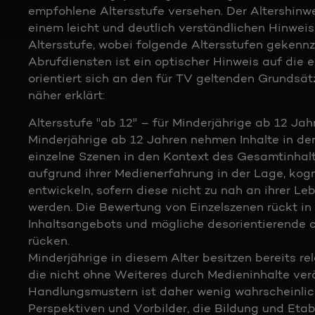
empfohlene Altersstufe versehen. Der Altershinw
einem leicht und deutlich verständlichen Hinwei
Altersstufe, wobei folgende Altersstufen gekennz
Abrufdiensten ist ein optischer Hinweis auf die 
orientiert sich an den für TV geltenden Grundsät
näher erklärt:
Altersstufe "ab 12" – für Minderjährige ab 12 Jah
Minderjährige ab 12 Jahren nehmen Inhalte in 
einzelne Szenen in den Kontext des Gesamtinhalts 
aufgrund ihrer Medienerfahrung in der Lage, kog
entwickeln, sofern diese nicht zu nah an ihrer Leb
werden. Die Bewertung von Einzelszenen rückt i
Inhaltsangebots und mögliche desorientierende
rücken.
Minderjährige in diesem Alter besitzen bereits r
die nicht ohne Weiteres durch Medieninhalte verä
Handlungsmustern ist daher wenig wahrscheinlic
Perspektiven und Vorbilder, die Bildung und Eta