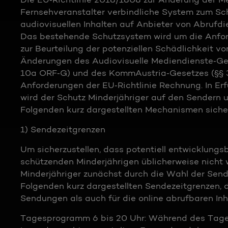
Fernsehveranstalter verbindliche System zum Sc
audiovisuellen Inhalten auf Anbieter von Abrufdi
Das bestehende Schutzsystem wird um die Anford
zur Beurteilung der potenziellen Schädlichkeit vo
Änderungen des Audiovisuelle Mediendienste‐Ges
10a ORF‐G) und des KommAustria‐Gesetzes (§§ 3
Anforderungen der EU‐Richtlinie Rechnung. In Er
wird der Schutz Minderjähriger auf den Sendern 
Folgenden kurz dargestellten Mechanismen sicher
1) Sendezeitgrenzen
Um sicherzustellen, dass potentiell entwicklung
schützenden Minderjährigen üblicherweise nich
Minderjähriger zunächst durch die Wahl der Sende
Folgenden kurz dargestellten Sendezeitgrenzen, d
Sendungen als auch für die online abrufbaren Inh
Tagesprogramm 6 bis 20 Uhr: Während des Tages