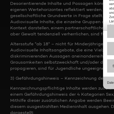
Desorientierende Inhalte und Passagen können v
eigenen Wertehorizontes reflektiert werden, sof
gesellschaftliche Grundwerte in Frage stellt.
Audiovisuelle Inhalte, die einzelne Gruppen disk
Kontext darstellen, einem partnerschaftlichen Ro
aber Gewalt tendenziell verherrlichen, sind für di
Altersstufe "ab 18" – nicht für Minderjährige geei
Audiovisuelle Inhaltsangebote, die eine Vielzahl 
diskriminierenden Aussagen aneinanderreihen, oh
Grausamkeiten selbstzweckhaft und/oder detaillier
propagieren, sind für Jugendliche ungeeignet.
3) Gefährdungshinweis – Kennzeichnung der Inhalt
Kennzeichnungspflichtige Inhalte werden zusätzl
einem Gefährdungshinweis der 4 Kategorien Sex,
Mithilfe dieser zusätzlichen Angabe werden Bee
diesem ausgestrahlten Medieninhalt ausgehen. D
dargestellt: