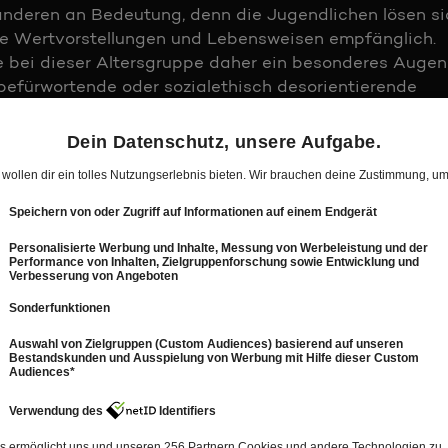
nderen an Bedeutung, denn die Jugendlichen lösen si
ive Wertvorstellungen und Lebensweisen empfänglich.
 bei dieser Altersgruppe daher ein besonderes Auge
tbefürwortende oder sozialethisch desorientierende
es eines Hinterfragens der im Inhaltsangebot vermitt
gruppe.
ren geeignet:
von einer relativ hohen Medienkompetenz ausgehen.
über eine gefestigte Werteorientierung, die es ihnen
ninhalten kritisch auseinanderzusetzen.
tellungen von Gewalt im Kontext des Angebots oder
 seiner Gesamttendenz Gewalt als Mittel der Konfliktl
und Jugendaffinität der Darstellung zu berücksichtig
iesem Alter von Angeboten, deren Spannung wesentlic
tlich ihrer Wahrnehmung von realer Gewalt desensibilis
 Gewalt kann insbesondere in Verbindung mit für
 Gewaltfaszination verstärken.