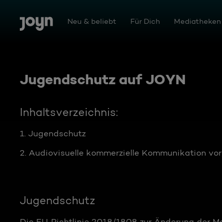
Zum Inhalt springen
Barrierefrei
Neu & beliebt
Für Dich
Mediatheken
Jugendschutz auf JOYN
Inhaltsverzeichnis:
1. Jugendschutz
2. Audiovisuelle kommerzielle Kommunikation vo
Jugendschutz
Die EU‐Richtlinie 2018/1808 zur Änderung der Me