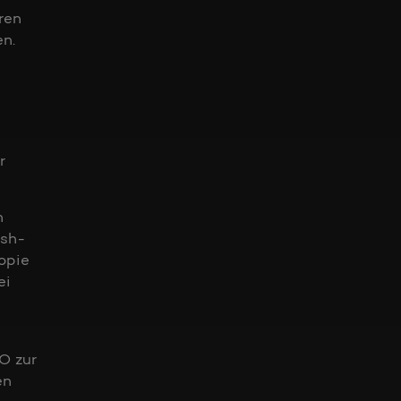
ren
en.
r
n
ash-
opie
ei
O zur
en