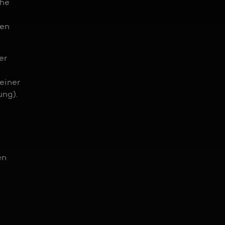
che
ren
er
einer
ng).
en