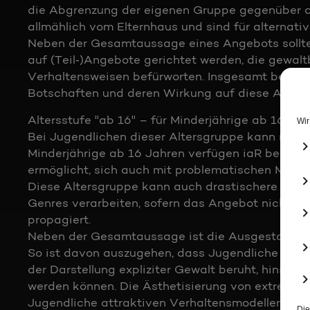
die Abgrenzung der eigenen Gruppe gegenüber a
allmählich vom Elternhaus und sind für alternat
Neben der Gesamtaussage eines Angebots sollte
auf (Teil‐)Angebote gerichtet werden, die gewal
Verhaltensweisen befürworten. Insgesamt bedarf 
Botschaften und deren Wirkung auf diese Alters
Altersstufe "ab 16" – für Minderjährige ab 16 Jah
Bei Jugendlichen dieser Altersgruppe kann man 
Minderjährige ab 16 Jahren verfügen iaR bereits 
ermöglicht, sich auch mit problematischen Medie
Diese Altersgruppe kann auch drastischere Dars
Genres verarbeiten, sofern das Angebot nicht in
propagiert.
Neben der Gesamtaussage ist die Ausgestaltung 
So ist davon auszugehen, dass Jugendliche in d
der Darstellung expliziter Gewalt beruht, hinsich
werden können. Die Ästhetisierung von extremer
Jugendliche attraktiven Verhaltensmodellen eine