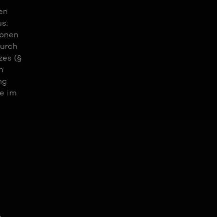
en
s.
ionen
Durch
zes (§
n
ng
e im