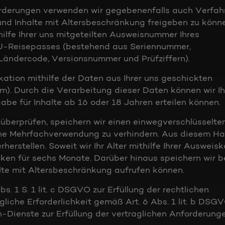
orderungen verwenden wir gegebenenfalls auch Verfah
n und Inhalte mit Altersbeschränkung freigeben zu könn
hilfe Ihrer uns mitgeteilten Ausweisnummer Ihres
EU-Reisepasses (bestehend aus Seriennummer,
 Ländercode, Versionsnummer und Prüfziffern).
kation mithilfe der Daten aus Ihrer uns geschickten
. Durch die Verarbeitung dieser Daten können wir Ih
igabe für Inhalte ab 16 oder 18 Jahren erteilen können.
r überprüfen, speichern wir einen einwegverschlüsselte
he Mehrfachverwendung zu verhindern. Aus diesem H
rstellen. Soweit wir Ihr Alter mithilfe Ihrer Ausweisk
ken für sechs Monate. Darüber hinaus speichern wir b
alte mit Altersbeschränkung aufrufen können.
s. 1 S. 1 lit. c DSGVO zur Erfüllung der rechtlichen
iche Erforderlichkeit gemäß Art. 6 Abs. 1 lit. b DSGV
n-Dienste zur Erfüllung der vertraglichen Anforderung