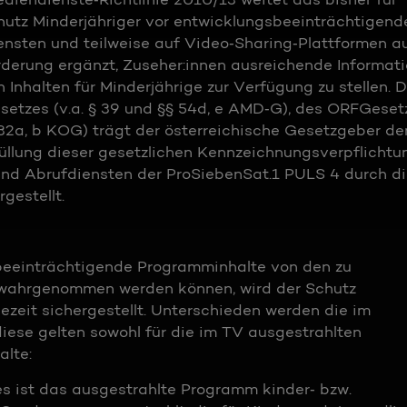
hutz Minderjähriger vor entwicklungsbeeinträchtigend
ensten und teilweise auf Video‐Sharing‐Plattformen au
erung ergänzt, Zuseher:innen ausreichende Informat
n Inhalten für Minderjährige zur Verfügung zu stellen. 
etzes (v.a. § 39 und §§ 54d, e AMD‐G), des ORFGeset
2a, b KOG) trägt der österreichische Gesetzgeber de
füllung dieser gesetzlichen Kennzeichnungsverpflichtu
und Abrufdiensten der ProSiebenSat.1 PULS 4 durch di
gestellt.
sbeeinträchtigende Programminhalte von den zu
t wahrgenommen werden können, wird der Schutz
zeit sichergestellt. Unterschieden werden die im
iese gelten sowohl für die im TV ausgestrahlten
alte:
 ist das ausgestrahlte Programm kinder‐ bzw.