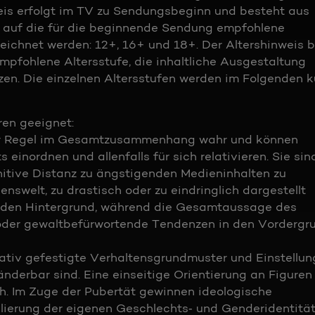
eis erfolgt im TV zu Sendungsbeginn und besteht aus
s auf die für die beginnende Sendung empfohlene
eichnet werden: 12+, 16+ und 18+. Der Altershinweis b
empfohlene Altersstufe, die inhaltliche Ausgestaltung
zen. Die einzelnen Altersstufen werden im Folgenden k
ren geeignet:
der Regel im Gesamtzusammenhang wahr und können
einordnen und allenfalls für sich relativieren. Sie sin
nitive Distanz zu ängstigenden Medieninhalten zu
enswelt, zu drastisch oder zu eindringlich dargestellt
n den Hintergrund, während die Gesamtaussage des
 oder gewaltbefürwortende Tendenzen in den Vordergr
elativ gefestigte Verhaltensgrundmuster und Einstellun
nderbar sind. Eine einseitige Orientierung an Figuren
h. Im Zuge der Pubertät gewinnen ideologische
blierung der eigenen Geschlechts‐ und Genderidentitä