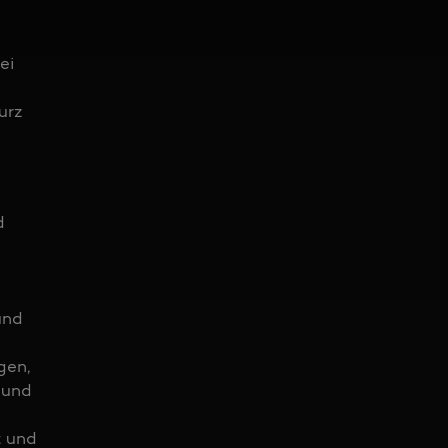
ei
urz
d
und
gen,
 und
t und