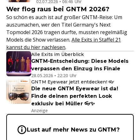
02.07.2026 • 06:46 Uhr
Wer flog raus bei GNTM 2026?
So schön es auch ist auf großer GNTM-Reise: Um
auszumachen, wer den Titel Germany's Next
Topmodel 2026 tragen durfte, mussten regelmäßig
Models die Show verlassen.
Alle Exits in Staffel 21
kannst du hier nachlesen
.
Alle Exits im Überblick
GNTM-Entscheidung: Diese Models
verpassen den Einzug ins Finale
28.05.2026 • 22:20 Uhr
GNTM Eyewear jetzt entdecken! 👓
Die neue GNTM Eyewear ist da!
Finde deinen perfekten Look
exklusiv bei Müller 👓✨
Anzeige
Wichtige Hinweise & Informationen 
Lust auf mehr News zu GNTM?