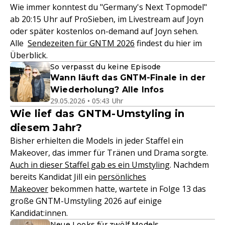
Wie immer konntest du "Germany's Next Topmodel"
ab 20:15 Uhr auf ProSieben, im Livestream auf Joyn
oder später kostenlos on-demand auf Joyn sehen.
Alle
Sendezeiten für GNTM 2026
findest du hier im
Überblick.
So verpasst du keine Episode
Wann läuft das GNTM-Finale in der
Wiederholung? Alle Infos
29.05.2026 • 05:43 Uhr
Wie lief das GNTM-Umstyling in
diesem Jahr?
Bisher erhielten die Models in jeder Staffel ein
Makeover, das immer für Tränen und Drama sorgte.
Auch in dieser Staffel gab es ein Umstyling
. Nachdem
bereits Kandidat Jill ein
persönliches
Makeover
bekommen hatte, wartete in Folge 13 das
große GNTM-Umstyling 2026 auf einige
Kandidat:innen.
Neue Looks für zwölf Models