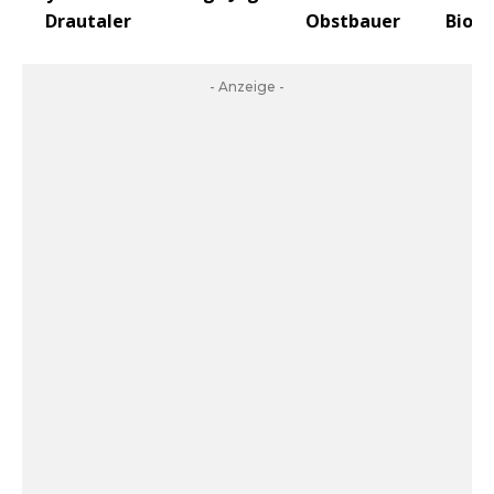
Drautaler
Obstbauer
Biob
- Anzeige -