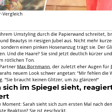
-Vergleich
 ihrem Umstyling durch die Papierwand schreitet, b
und Beautys in riesigen Jubel aus. Nicht mehr kurz
 sondern einen pinken Hosenanzug trägt sie. Der Gli
n. Und die Haare? Sie sind jetzt deutlich kürzer und
m rötlichen Ton.
-Partner
Max Bornmann
, der zuletzt eher Augen für
Sarahs neuem Look schwer angetan: "Mir fehlen die W
g. "Sie braucht keinen Glitzer, um zu glänzen!"
 sich im Spiegel sieht, reagiert
ert
 Moment: Sarah sieht sich zum ersten Mal nach de
rste Reaktion? Sie ist geschockt.