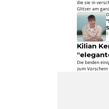
die sie in ver
Glitzer am gan
D
"
S
3
Kilian K
"elegant
Die beiden eini
zum Vorschein 