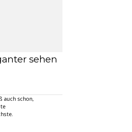
ganter sehen
ß auch schon,
ßte
chste.