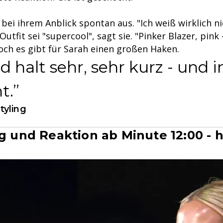
ie bei ihrem Anblick spontan aus. "Ich weiß wirklich ni
 Outfit sei "supercool", sagt sie. "Pinker Blazer, pink
Doch es gibt für Sarah einen großen Haken.
d halt sehr, sehr kurz - und 
t.
tyling
g und Reaktion ab Minute 12:00 - h