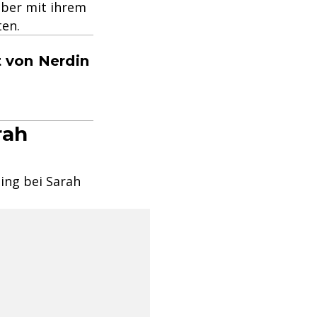
aber mit ihrem
ten.
t von Nerdin
rah
ing bei Sarah