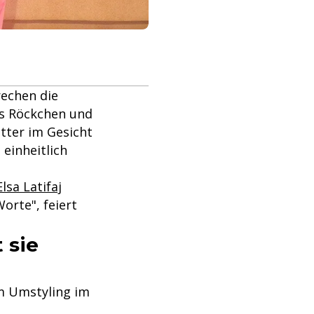
rechen die
es Röckchen und
tter im Gesicht
 einheitlich
Elsa Latifaj
orte", feiert
 sie
m Umstyling im