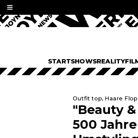
START
SHOWS
REALITY
FIL
Outfit top, Haare Flop
"Beauty & 
500 Jahre 