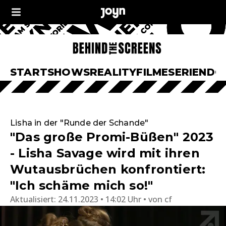
START
SHOWS
REALITY
FILME
SERIEN
DO
Lisha in der "Runde der Schande"
"Das große Promi-Büßen" 2023
- Lisha Savage wird mit ihren
Wutausbrüchen konfrontiert:
"Ich schäme mich so!"
Aktualisiert:
24.11.2023 • 14:02 Uhr
von
cf