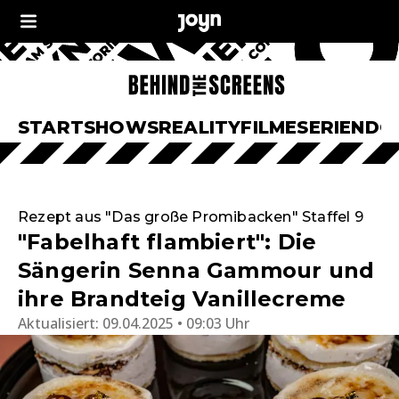
START
SHOWS
REALITY
FILME
SERIEN
DO
Rezept aus "Das große Promibacken" Staffel 9
"Fabelhaft flambiert": Die
Sängerin Senna Gammour und
ihre Brandteig Vanillecreme
Aktualisiert:
09.04.2025 • 09:03 Uhr