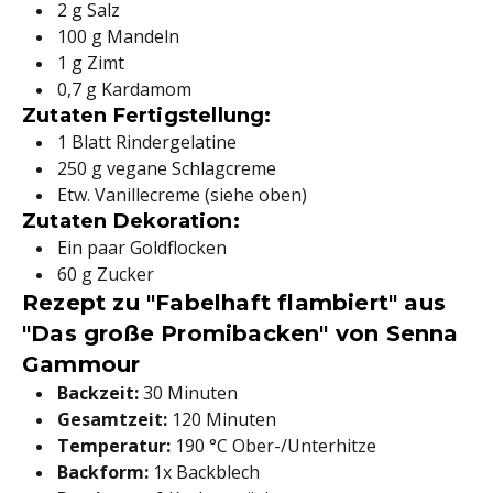
2 g Salz
100 g Mandeln
1 g Zimt
0,7 g Kardamom
Zutaten Fertigstellung:
1 Blatt Rindergelatine
250 g vegane Schlagcreme
Etw. Vanillecreme (siehe oben)
Zutaten Dekoration:
Ein paar Goldflocken
60 g Zucker
Rezept zu "Fabelhaft flambiert" aus
"Das große Promibacken" von Senna
Gammour
Backzeit:
30 Minuten
Gesamtzeit:
120 Minuten
Temperatur:
190 °C Ober-/Unterhitze
Backform:
1x Backblech