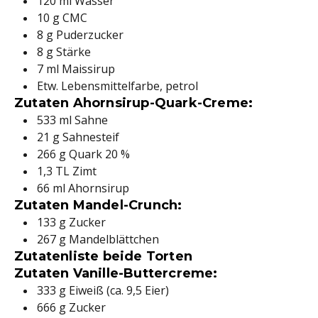
120 ml Wasser
10 g CMC
8 g Puderzucker
8 g Stärke
7 ml Maissirup
Etw. Lebensmittelfarbe, petrol
Zutaten Ahornsirup-Quark-Creme:
533 ml Sahne
21 g Sahnesteif
266 g Quark 20 %
1,3 TL Zimt
66 ml Ahornsirup
Zutaten Mandel-Crunch:
133 g Zucker
267 g Mandelblättchen
Zutatenliste beide Torten
Zutaten Vanille-Buttercreme:
333 g Eiweiß (ca. 9,5 Eier)
666 g Zucker