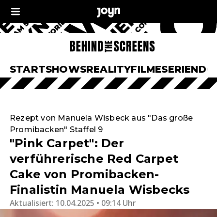
START
SHOWS
REALITY
FILME
SERIEN
DO
Rezept von Manuela Wisbeck aus "Das große
Promibacken" Staffel 9
"Pink Carpet": Der
verführerische Red Carpet
Cake von Promibacken-
Finalistin Manuela Wisbecks
Aktualisiert:
10.04.2025 • 09:14 Uhr