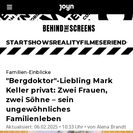
START
SHOWS
REALITY
FILME
SERIEN
DO
Familien-Einblicke
"Bergdoktor"-Liebling Mark
Keller privat: Zwei Frauen,
zwei Söhne – sein
ungewöhnliches
Familienleben
Aktualisiert:
06.02.2025 • 10:33 Uhr
von
Alena Brandt