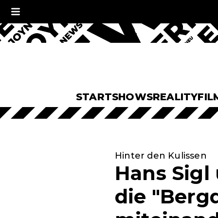
START
SHOWS
REALITY
FIL
Hinter den Kulissen
Hans Sigl
die "Bergd