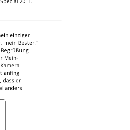
-Special 2011.
mein einziger
, mein Bester."
e Begrüßung
r Mein-
r Kamera
t anfing.
, dass er
el anders