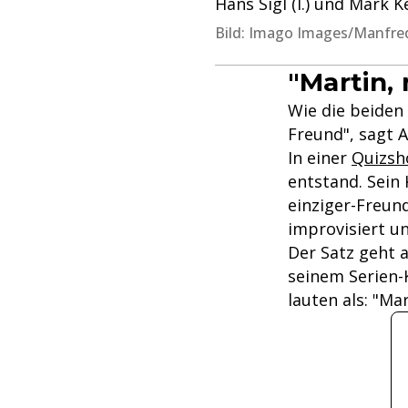
Hans Sigl (l.) und Mark K
Bild: Imago Images/Manfred
"Martin,
Wie die beiden 
Freund", sagt 
In einer
Quizs
entstand. Sein
einziger-Freun
improvisiert un
Der Satz geht 
seinem Serien-
lauten als: "Ma