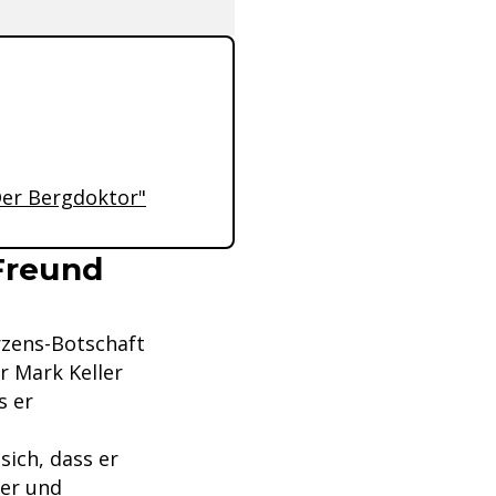
Der Bergdoktor"
 Freund
rzens-Botschaft
r Mark Keller
s er
sich, dass er
ber und