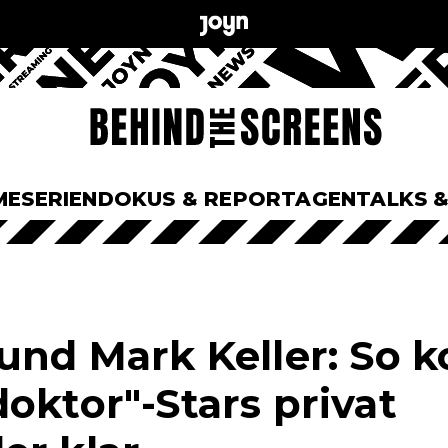
ME
SERIEN
DOKUS & REPORTAGEN
TALKS 
 und Mark Keller: So
oktor"-Stars privat