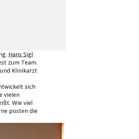
ng.
Hans Sigl
fest zum Team.
und Klinikarzt
ntwickelt sich
e vielen
ßt. Wie viel
rne posten die