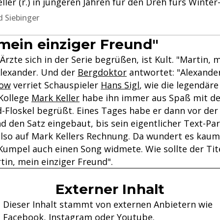
eller (r.) in jüngeren Jahren für den Dreh fürs Winter
 Siebinger
 mein einziger Freund"
Ärzte sich in der Serie begrüßen, ist Kult. "Martin, 
Alexander. Und der
Bergdoktor
antwortet: "Alexander
how
verriet Schauspieler
Hans Sigl
, wie die legendär
 Kollege
Mark Keller
habe ihn immer aus Spaß mit de
d-Floskel begrüßt. Eines Tages habe er dann vor de
d den Satz eingebaut, bis sein eigentlicher Text-Par
also auf Mark Kellers Rechnung. Da wundert es kaum
Kumpel auch einen Song widmete. Wie sollte der Tit
rtin, mein einziger Freund".
Externer Inhalt
Dieser Inhalt stammt von externen Anbietern wie
Facebook, Instagram oder Youtube.