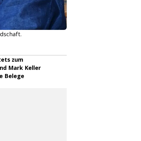
dschaft.
stets zum
nd Mark Keller
ge Belege