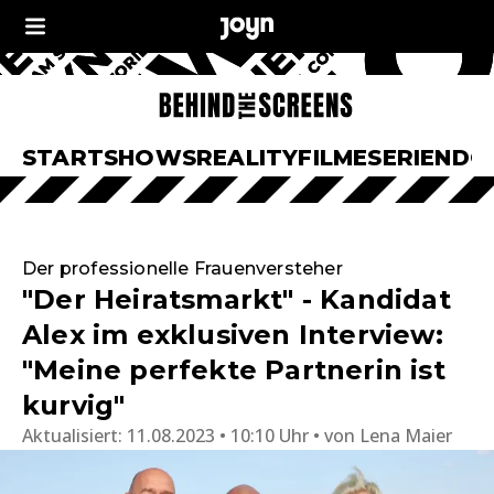
START
SHOWS
REALITY
FILME
SERIEN
DO
Der professionelle Frauenversteher
"Der Heiratsmarkt" - Kandidat
Alex im exklusiven Interview:
"Meine perfekte Partnerin ist
kurvig"
Aktualisiert:
11.08.2023 • 10:10 Uhr
von
Lena Maier