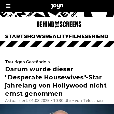
START
SHOWS
REALITY
FILME
SERIEN
DO
Trauriges Geständnis
Darum wurde dieser
"Desperate Housewives"-Star
jahrelang von Hollywood nicht
ernst genommen
Aktualisiert:
01.08.2025 • 10:30 Uhr
von
Teleschau