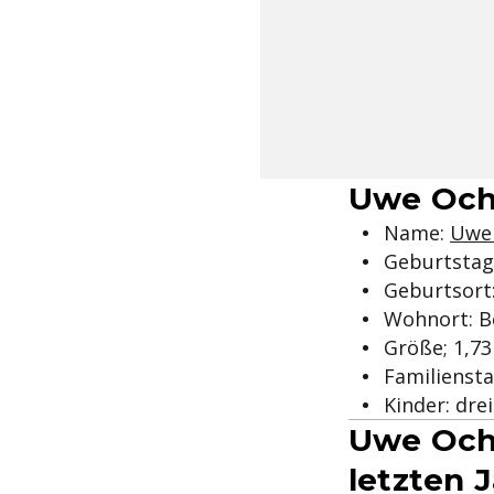
Uwe Ochs
Name:
Uwe
Geburtstag:
Geburtsort:
Wohnort: Be
Größe; 1,7
Familiensta
Kinder: dre
Uwe Ochs
letzten 