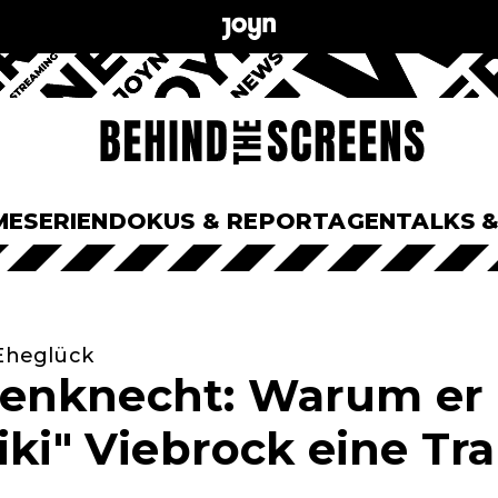
ME
SERIEN
DOKUS & REPORTAGEN
TALKS 
 Eheglück
enknecht: Warum er 
Kiki" Viebrock eine T