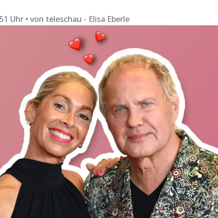
:51 Uhr
von
teleschau - Elisa Eberle