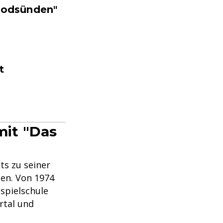
 Todsünden"
t
it "Das
ts zu seiner
en. Von 1974
uspielschule
rtal und