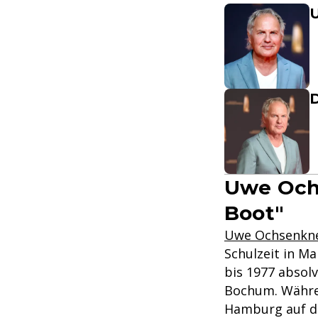
U
D
Uwe Och
Boot"
Uwe Ochsenkn
Schulzeit in M
bis 1977 absolv
Bochum. Währen
Hamburg auf d