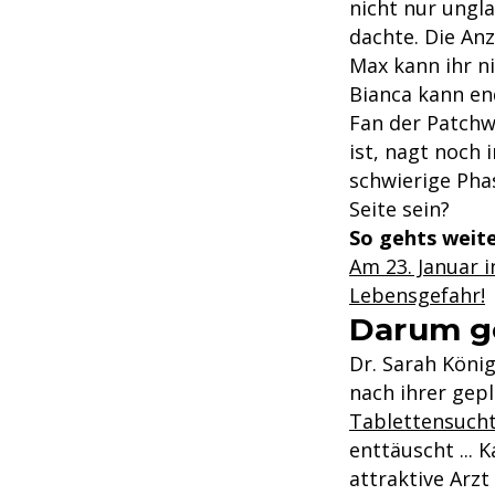
nicht nur ungla
dachte. Die An
Max kann ihr n
Bianca kann end
Fan der Patchw
ist, nagt noch 
schwierige Pha
Seite sein?
So gehts weite
Am 23. Januar i
Lebensgefahr!
Darum ge
Dr. Sarah König
nach ihrer gep
Tablettensuch
enttäuscht ... 
attraktive Arz