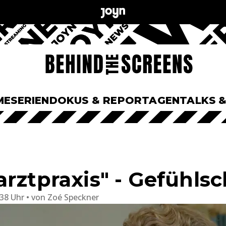
ME
SERIEN
DOKUS & REPORTAGEN
TALKS 
arztpraxis" - Gefühls
:38 Uhr
von
Zoé Speckner