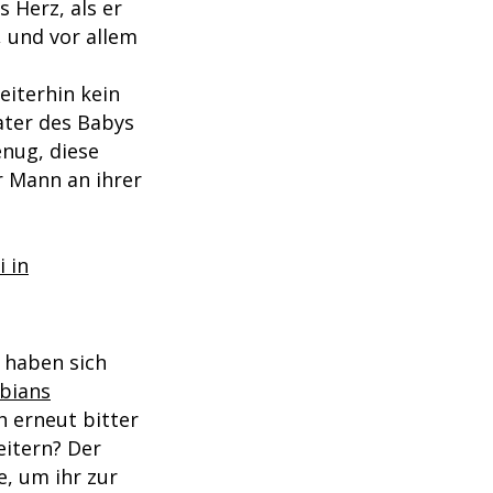
 Herz, als er
 und vor allem
eiterhin kein
ater des Babys
enug, diese
r Mann an ihrer
i in
) haben sich
bians
 erneut bitter
heitern? Der
, um ihr zur