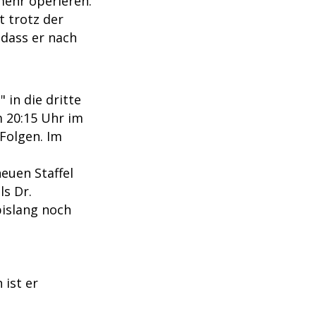
 mehr operieren.
t trotz der
dass er nach
 in die dritte
m 20:15 Uhr im
Folgen. Im
neuen Staffel
ls Dr.
bislang noch
 ist er