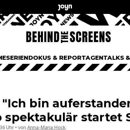
ME
SERIEN
DOKUS & REPORTAGEN
TALKS 
: "Ich bin auferstande
o spektakulär startet S
:36 Uhr
von
Anna-Maria Hock