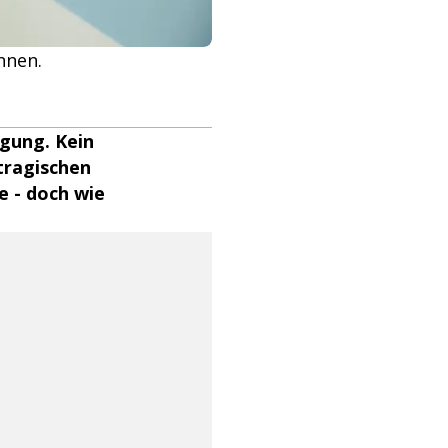
nnen.
egung. Kein
 tragischen
ie - doch wie