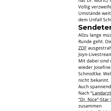
hat Dr. Moritz 
Völlig verzweif
Umstände weite
dem Unfall Sch
Sendete
Allzu lange müs
Runde geht. Di
ZDF
ausgestrahl
Joyn-Livestream
Mit dabei sind 
wieder Josefine
Schmidtke. Wel
nicht bekannt.
Auch spannend
Nach "
Landarzt
"Dr. Nice"-Star
zusammen