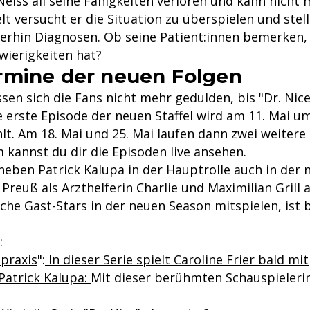
Neiss all seine Fähigkeiten verloren und kann nicht
elt versucht er die Situation zu überspielen und stell
rhin Diagnosen. Ob seine Patient:innen bemerken, 
wierigkeiten hat?
rmine der neuen Folgen
sen sich die Fans nicht mehr gedulden, bis "Dr. Nice"
e erste Episode der neuen Staffel wird am 11. Mai u
t. Am 18. Mai und 25. Mai laufen dann zwei weitere 
 kannst du dir die Episoden live ansehen.
neben Patrick Kalupa in der Hauptrolle auch in der 
 Preuß als Arzthelferin Charlie und Maximilian Grill a
che Gast-Stars in der neuen Season mitspielen, ist 
:
praxis
":
In dieser Serie spielt Caroline Frier bald mit
 Patrick Kalupa:
Mit dieser berühmten Schauspielerin