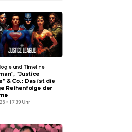
ogie und Timeline
an", "Justice
" & Co.: Das ist die
ge Reihenfolge der
lme
26 • 17:39 Uhr