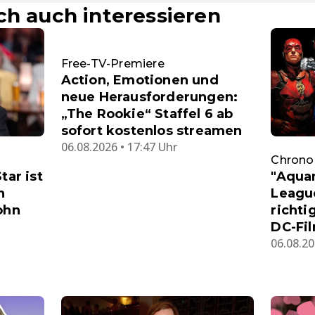
ch auch interessieren
Free-TV-Premiere
Action, Emotionen und
neue Herausforderungen:
„The Rookie“ Staffel 6 ab
sofort kostenlos streamen
06.08.2026 • 17:47 Uhr
Chronol
"Aquam
tar ist
League
n
richti
ohn
DC-Fi
06.08.20