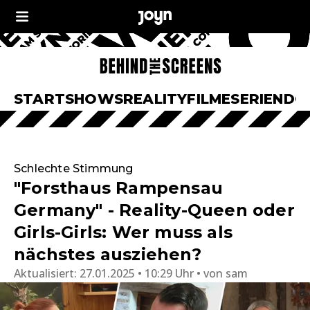
START
SHOWS
REALITY
FILME
SERIEN
DO
Schlechte Stimmung
"Forsthaus Rampensau
Germany" - Reality-Queen oder
Girls-Girls: Wer muss als
nächstes ausziehen?
Aktualisiert:
27.01.2025 • 10:29 Uhr
von
sam