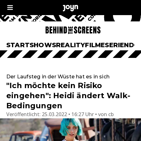
START
SHOWS
REALITY
FILME
SERIEN
DO
Der Laufsteg in der Wüste hat es in sich
"Ich möchte kein Risiko
eingehen": Heidi ändert Walk-
Bedingungen
Veröffentlicht:
25.03.2022 • 16:27 Uhr
von
cb