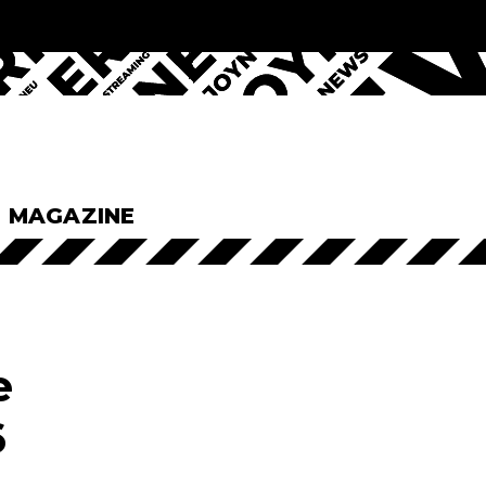
& MAGAZINE
e
6