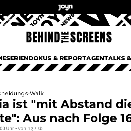
ME
SERIEN
DOKUS & REPORTAGEN
TALKS 
scheidungs-Walk
a ist "mit Abstand di
e": Aus nach Folge 1
:00 Uhr
von
ng / sb