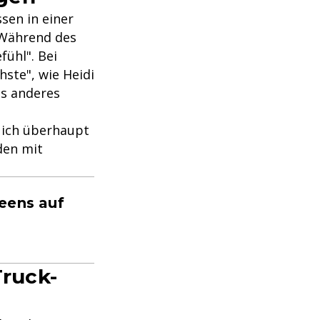
sen in einer
 Während des
fühl". Bei
hste", wie Heidi
ts anderes
s ich überhaupt
den mit
eens auf
ruck-