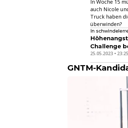
In Woche 15 mü
auch Nicole un
Truck haben di
überwinden?
In schwindeler
Höhenangst 
Challenge b
25.05.2023 • 23:2
GNTM-Kandida