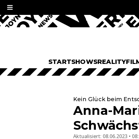
START
SHOWS
REALITY
FIL
Kein Glück beim Ent
Anna-Mari
Schwächst
Aktualisiert:
08.06.2023 • 08