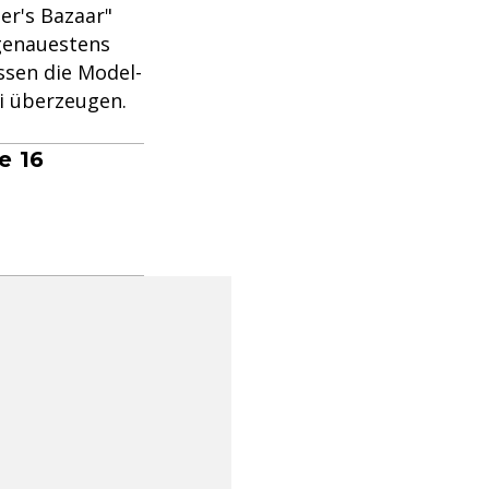
er's Bazaar"
 genauestens
ssen die Model-
i überzeugen.
e 16