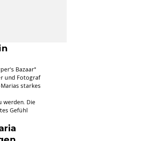
in
rper's Bazaar"
er und Fotograf
Marias starkes
u werden. Die
htes Gefühl
aria
ugen