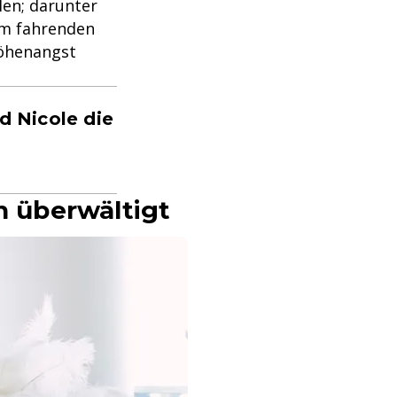
len; darunter
em fahrenden
Höhenangst
 Nicole die
 überwältigt