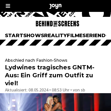
START
SHOWS
REALITY
FILME
SERIEN
DO
Abschied nach Fashion-Shows
Lydwines tragisches GNTM-
Aus: Ein Griff zum Outfit zu
viel!
Aktualisiert:
08.05.2024 • 08:53 Uhr
von
sb