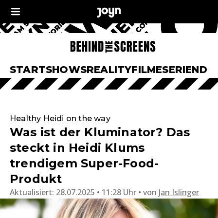
START
SHOWS
REALITY
FILME
SERIEN
DO
Healthy Heidi on the way
Was ist der Kluminator? Das
steckt in Heidi Klums
trendigem Super-Food-
Produkt
Aktualisiert:
28.07.2025 • 11:28 Uhr
von
Jan Islinger