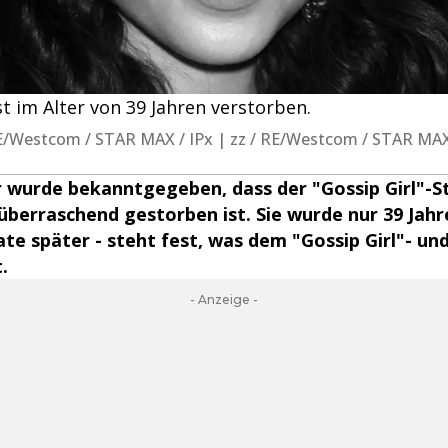
t im Alter von 39 Jahren verstorben.
 / RE/Westcom / STAR MAX / IPx | zz / RE/Westcom / STAR MAX
 wurde bekanntgegeben, dass der "Gossip Girl"-St
berraschend gestorben ist. Sie wurde nur 39 Jahre 
te später - steht fest, was dem "Gossip Girl"- un
.
- Anzeige -