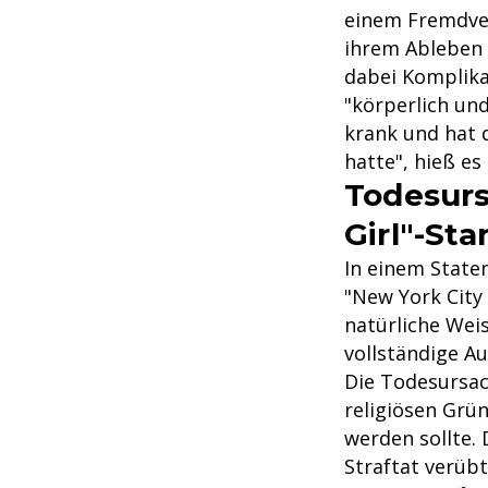
einem Fremdver
ihrem Ableben 
dabei Komplika
"körperlich und
krank und hat 
hatte", hieß es
Todesurs
Girl"-Sta
In einem State
"New York City 
natürliche Wei
vollständige A
Die Todesursac
religiösen Grü
werden sollte.
Straftat verüb