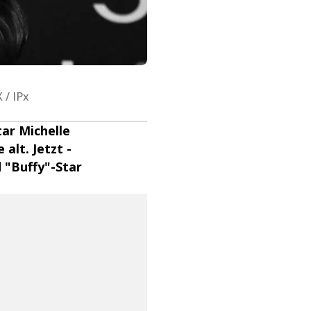
 / IPx
ar Michelle
alt. Jetzt -
d "Buffy"-Star