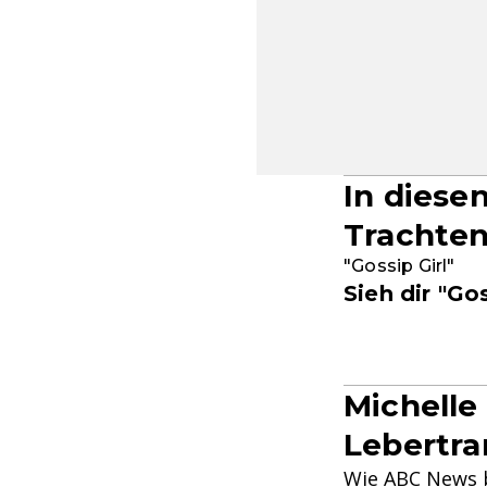
In diese
Trachte
"Gossip Girl"
Sieh dir "Go
Michelle
Lebertra
Wie ABC News be