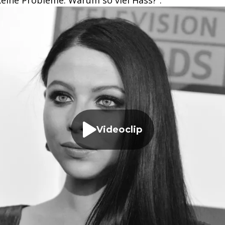
keine Probleme. Warum so viel Hass?“.
Videoclip