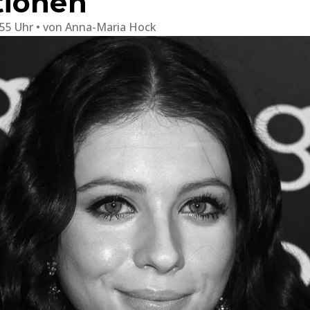
tionen
:55 Uhr
von
Anna-Maria Hock