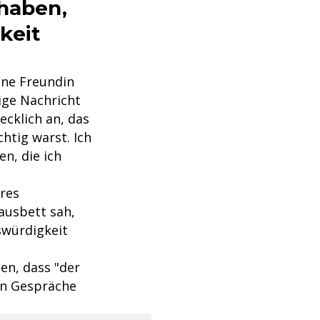
 haben,
keit
ine Freundin
rige Nachricht
ecklich an, das
htig warst. Ich
n, die ich
res
ausbett sah,
nswürdigkeit
n, dass "der
en Gespräche