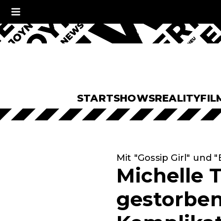
START
SHOWS
REALITY
FIL
Mit "Gossip Girl" und "
Michelle 
gestorben