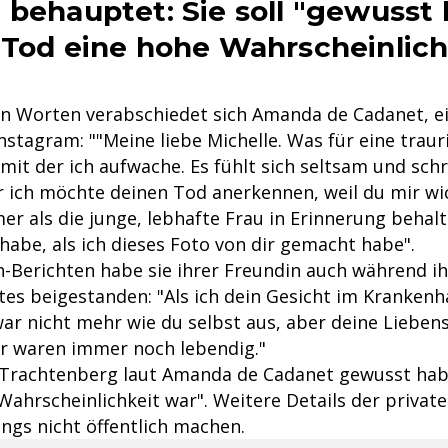
 behauptet: Sie soll "gewusst
 Tod eine hohe Wahrscheinlich
n Worten verabschiedet sich Amanda de Cadanet, e
Instagram: ""Meine liebe Michelle. Was für eine trau
it der ich aufwache. Es fühlt sich seltsam und schr
r ich möchte deinen Tod anerkennen, weil du mir wic
r als die junge, lebhafte Frau in Erinnerung behalte
habe, als ich dieses Foto von dir gemacht habe".
-Berichten habe sie ihrer Freundin auch während ih
tes beigestanden: "Als ich dein Gesicht im Krankenh
 zwar nicht mehr wie du selbst aus, aber deine Liebe
r waren immer noch lebendig."
Trachtenberg laut Amanda de Cadanet gewusst habe
Wahrscheinlichkeit war". Weitere Details der privat
dings nicht öffentlich machen.