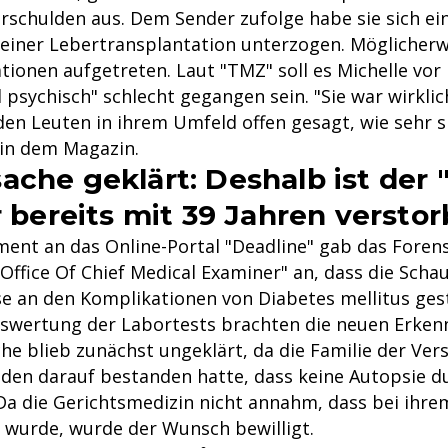
schulden aus. Dem Sender zufolge habe sie sich ein
einer Lebertransplantation unterzogen. Möglicherw
tionen aufgetreten. Laut "TMZ" soll es Michelle vor
 psychisch" schlecht gegangen sein. "Sie war wirklic
den Leuten in ihrem Umfeld offen gesagt, wie sehr 
 in dem Magazin.
ache geklärt: Deshalb ist der 
r bereits mit 39 Jahren versto
ment an das Online-Portal "Deadline" gab das Forens
Office Of Chief Medical Examiner" an, dass die Schau
se an den Komplikationen von Diabetes mellitus gest
uswertung der Labortests brachten die neuen Erkenn
he blieb zunächst ungeklärt, da die Familie der Ve
nden darauf bestanden hatte, dass keine Autopsie d
 Da die Gerichtsmedizin nicht annahm, dass bei ihre
t wurde, wurde der Wunsch bewilligt.