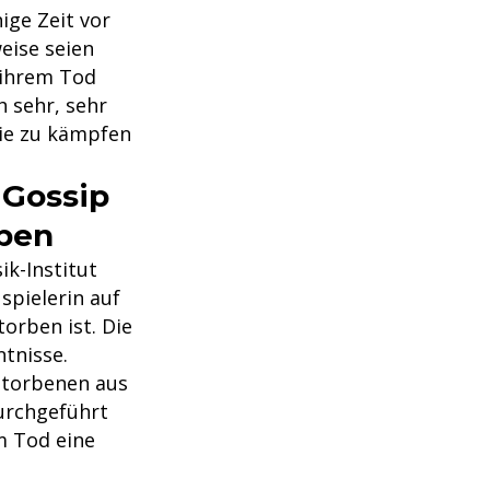
ige Zeit vor
eise seien
 ihrem Tod
h sehr, sehr
sie zu kämpfen
"Gossip
rben
ik-Institut
spielerin auf
orben ist. Die
tnisse.
rstorbenen aus
urchgeführt
m Tod eine