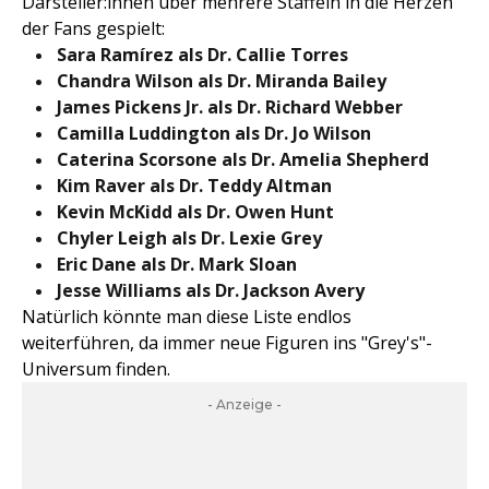
Darsteller:innen über mehrere Staffeln in die Herzen
der Fans gespielt:
Sara Ramírez als Dr. Callie Torres
Chandra Wilson
als
Dr. Miranda Bailey
James Pickens Jr.
als
Dr. Richard Webber
Camilla Luddington
als
Dr. Jo Wilson
Caterina Scorsone
als
Dr. Amelia Shepherd
Kim Raver
als
Dr. Teddy Altman
Kevin McKidd
als
Dr. Owen Hunt
Chyler Leigh als Dr. Lexie Grey
Eric Dane als Dr. Mark Sloan
Jesse Williams als Dr. Jackson Avery
Natürlich könnte man diese Liste endlos
weiterführen, da immer neue Figuren ins "Grey's"-
Universum finden.
- Anzeige -