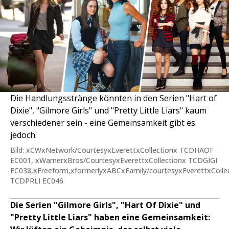
Die Handlungsstränge könnten in den Serien "Hart of
Dixie", "Gilmore Girls" und "Pretty Little Liars" kaum
verschiedener sein - eine Gemeinsamkeit gibt es
jedoch.
Bild: xCWxNetwork/CourtesyxEverettxCollectionx TCDHAOF
EC001, xWarnerxBros/CourtesyxEverettxCollectionx TCDGIGI
EC038,xFreeform,xformerlyxABCxFamily/courtesyxEverettxColle
TCDPRLI EC046
Die Serien "Gilmore Girls", "Hart Of Dixie" und
"Pretty Little Liars" haben eine Gemeinsamkeit: