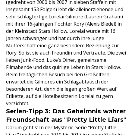
(gedreht von 2000 bis 2007 in sieben Staffeln mit
insgesamt 153 Folgen) lebt die alleinerziehende und
sehr schlagfertige Lorelai Gilmore (Lauren Graham)
mit ihrer 16-jährigen Tochter Rory (Alexis Bledel) in
der Kleinstadt Stars Hollow. Lorelai wurde mit 16
Jahren schwanger und hat durch ihre junge
Mutterschaft eine ganz besondere Beziehung zur
Rory. So ist sie auch Freundin und Vertraute. Die zwei
lieben Junk-Food, Luke’s Diner, gemeinsame
Filmabende und das quirlige Leben in Stars Hollow.
Beim freitäglichen Besuch bei den Großeltern
erwartet die Gilmores ein Schlagabtausch der
besonderen Art, denn die legen großen Wert auf
Etikette, auf die Hotelbesitzerin Lorelai zu gern
verzichtet.
Serien-Tipp 3: Das Geheimnis wahrer
Freundschaft aus "Pretty Little Liars"
Darum geht's: In der Mysterie-Serie "Pretty Little
Liars" (gedreht von 2010 bis 2017 in sieben Staffeln