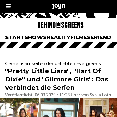
START
SHOWS
REALITY
FILME
SERIEN
DO
Gemeinsamkeiten der beliebten Evergreens
"Pretty Little Liars", "Hart Of
Dixie" und "Gilmore Girls": Das
verbindet die Serien
Veröffentlicht:
06.03.2025 • 11:28 Uhr
von
Sylvia Loth