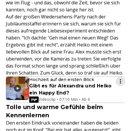
wie im Flug - und das, obwohl die Zeit, bevor sie sich
kannten, noch gar nicht so lange her ist.
Auf der großen Wiedersehens-Party nach der
Jubiläumsstaffel erinnern sie sich, warum sie sich für
dieses aufregende Liebesexperiment entschieden
haben. "Ich dachte: 'Geh mal einen neuen Weg!' Das
Ergebnis gibt mit recht", erzählt Heiko mit einem
liebevollen Blick auf seine Frau. Alex musste sich erst
überwinden, vor die Kameras zu treten. Sie verfolgte
das Format schon lange und sprang schließlich über
ihren Schatten. Zum Glück, denn so traf sie auf Heiko.
Hochzeit auf den ersten Blick
Gibt es für Alexandra und Heiko
ein Happy End?
Videoclip • 07:10 Min • Ab 6
Tolle und warme Gefühle beim
Kennenlernen
Den ersten Eindruck voneinander haben die beiden
noch gut im Kopf. "Bei mir hat alles ausgesetzt", gibt