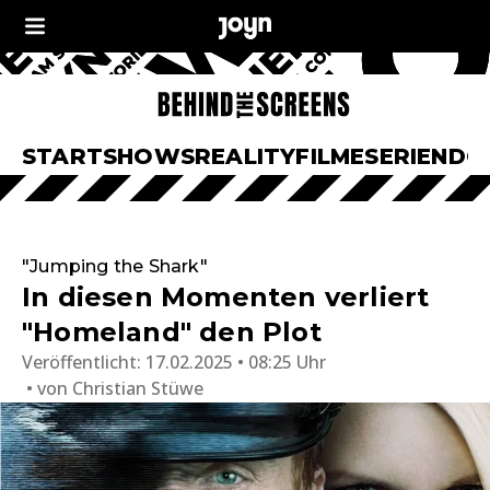
START
SHOWS
REALITY
FILME
SERIEN
DO
"Jumping the Shark"
In diesen Momenten verliert
"Homeland" den Plot
Veröffentlicht:
17.02.2025 • 08:25 Uhr
von
Christian Stüwe