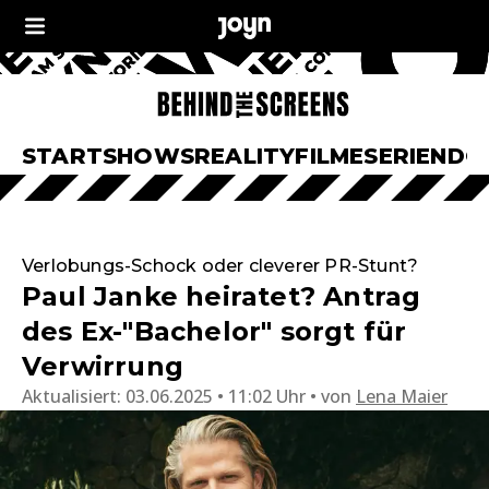
START
SHOWS
REALITY
FILME
SERIEN
DO
Verlobungs-Schock oder cleverer PR-Stunt?
Paul Janke heiratet? Antrag
des Ex-"Bachelor" sorgt für
Verwirrung
Aktualisiert:
03.06.2025 • 11:02 Uhr
von
Lena Maier