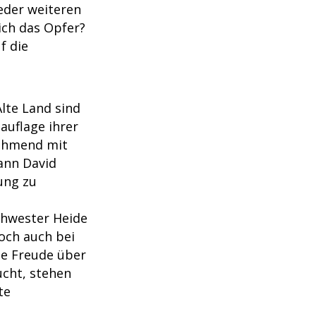
jeder weiteren
ich das Opfer?
f die
Alte Land sind
auflage ihrer
nehmend mit
ann David
ung zu
chwester Heide
och auch bei
ie Freude über
ucht, stehen
te