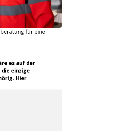
nberatung für eine
äre es auf der
die einzige
örig. Hier