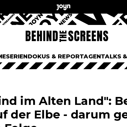
ME
SERIEN
DOKUS & REPORTAGEN
TALKS 
nd im Alten Land": B
f der Elbe - darum ge