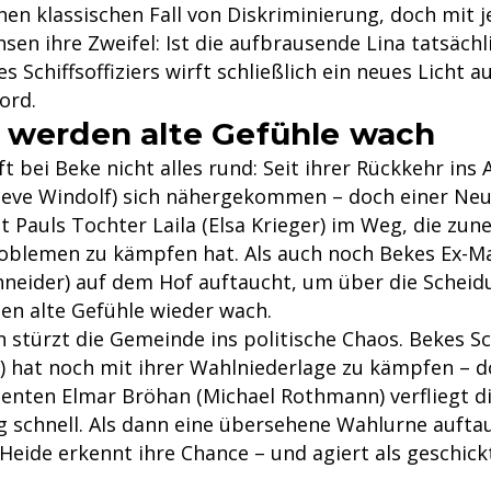
nen klassischen Fall von Diskriminierung, doch mit 
en ihre Zweifel: Ist die aufbrausende Lina tatsächl
s Schiffsoffiziers wirft schließlich ein neues Licht au
ord.
 werden alte Gefühle wach
ft bei Beke nicht alles rund: Seit ihrer Rückkehr ins 
Steve Windolf) sich nähergekommen – doch einer Neu
t Pauls Tochter Laila (Elsa Krieger) im Weg, die zu
oblemen zu kämpfen hat. Als auch noch Bekes Ex-M
hneider) auf dem Hof auftaucht, um über die Scheid
en alte Gefühle wieder wach.
stürzt die Gemeinde ins politische Chaos. Bekes S
 hat noch mit ihrer Wahlniederlage zu kämpfen – d
enten Elmar Bröhan (Michael Rothmann) verfliegt d
g schnell. Als dann eine übersehene Wahlurne aufta
Heide erkennt ihre Chance – und agiert als geschick