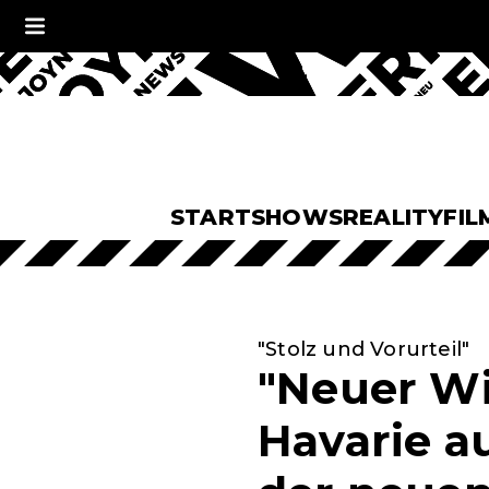
START
SHOWS
REALITY
FIL
"Stolz und Vorurteil"
"Neuer Wi
Havarie au