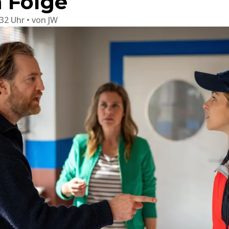
 Folge
:32 Uhr
von
JW