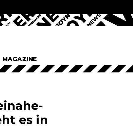
& MAGAZINE
einahe-
ht es in