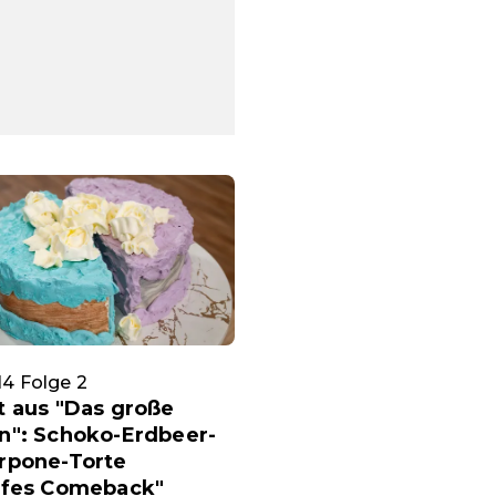
 14 Folge 2
t aus "Das große
n": Schoko-Erdbeer-
rpone-Torte
rfes Comeback"