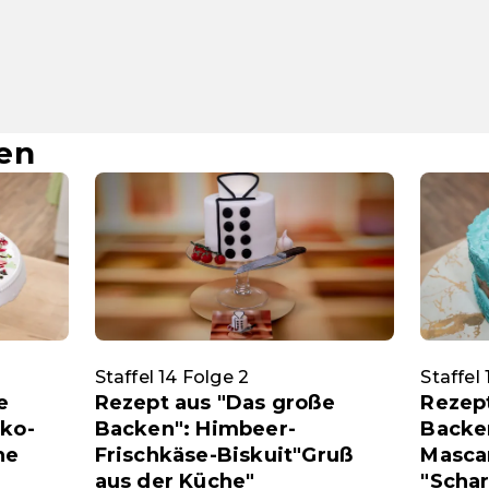
en
Staffel 14 Folge 2
Staffel
e
Rezept aus "Das große
Rezep
oko-
Backen": Himbeer-
Backe
ne
Frischkäse-Biskuit"Gruß
Masca
aus der Küche"
"Scha