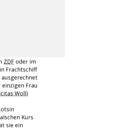
im
ZDF
oder im
in Frachtschiff
r ausgerechnet
 einzigen Frau
icitas Woll
)
Lotsin
falschen Kurs
at sie ein