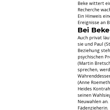
Beke wittert ei
Recherche wachs
Ein Hinweis eine
Ereignisse an B
Bei Beke
Auch privat läu
sie und Paul (
Beziehung steh
psychischen Pr
(Martin Bretsc
sprechen, werd
Währenddessen 
(Anne Roemeth)
Heides Kontrah
seinen Wahlsie
Neuwahlen an. 
Fädenzieherin.