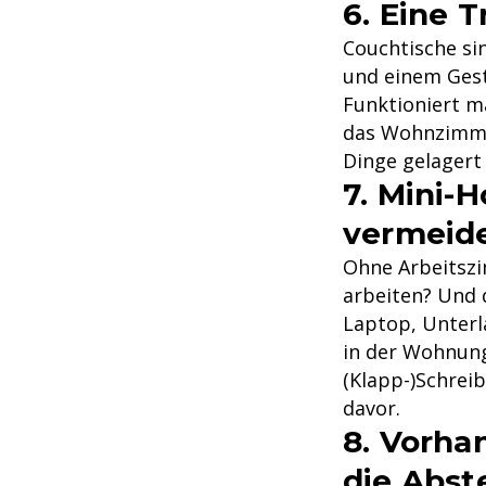
6. Eine 
Couchtische sin
und einem Geste
Funktioniert m
das Wohnzimme
Dinge gelagert
7. Mini-
vermeid
Ohne Arbeitszi
arbeiten? Und 
Laptop, Unterl
in der Wohnung
(Klapp-)Schreib
davor.
8. Vorha
die Abs