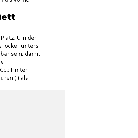
Bett
 Platz. Um den
 locker unters
ßbar sein, damit
re
o.: Hinter
ren (!) als