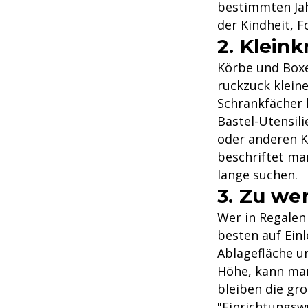
bestimmten Jah
der Kindheit, 
2. Klein
Körbe und Boxe
ruckzuck klein
Schrankfächer 
Bastel-Utensil
oder anderen K
beschriftet ma
lange suchen.
3. Zu we
Wer in Regalen 
besten auf Ein
Ablagefläche u
Höhe, kann ma
bleiben die gro
"Einrichtungswu