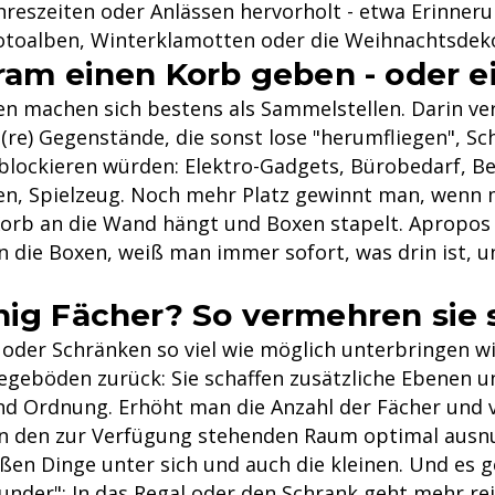
reszeiten oder Anlässen hervorholt - etwa Erinner
Fotoalben, Winterklamotten oder die Weihnachtsdek
kram einen Korb geben - oder e
n machen sich bestens als Sammelstellen. Darin v
e(re) Gegenstände, die sonst lose "herumfliegen", S
blockieren würden: Elektro-Gadgets, Bürobedarf, B
ien, Spielzeug. Noch mehr Platz gewinnt man, wenn 
orb an die Wand hängt und Boxen stapelt. Apropos 
n die Boxen, weiß man immer sofort, was drin ist, 
nig Fächer? So vermehren sie 
oder Schränken so viel wie möglich unterbringen wil
legeböden zurück: Sie schaffen zusätzliche Ebenen 
nd Ordnung. Erhöht man die Anzahl der Fächer und va
n den zur Verfügung stehenden Raum optimal ausnu
ßen Dinge unter sich und auch die kleinen. Und es g
nder": In das Regal oder den Schrank geht mehr rein