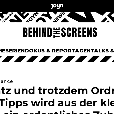
ME
SERIEN
DOKUS & REPORTAGEN
TALKS 
hance
tz und trotzdem Ord
 Tipps wird aus der kl