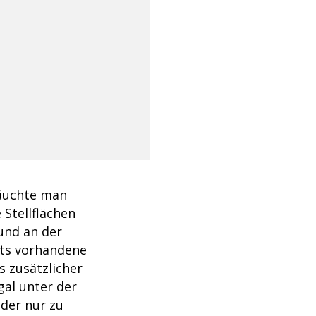
räuchte man
 Stellflächen
und an der
its vorhandene
s zusätzlicher
gal unter der
oder nur zu