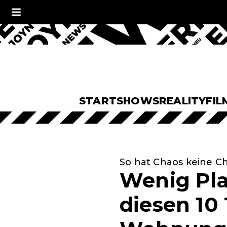
START
SHOWS
REALITY
FIL
So hat Chaos keine C
Wenig Pla
diesen 10