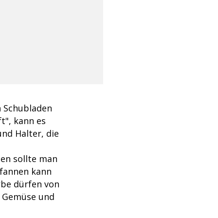
nn Schubladen
t", kann es
nd Halter, die
gen sollte man
Pfannen kann
be dürfen von
t, Gemüse und