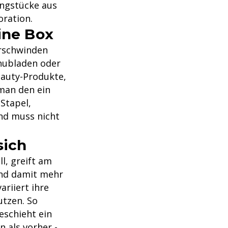
ungstücke aus
oration.
ine Box
erschwinden
chubladen oder
eauty-Produkte,
man den ein
Stapel,
und muss nicht
sich
l, greift am
und damit mehr
riiert ihre
tzen. So
eschieht ein
 als vorher -