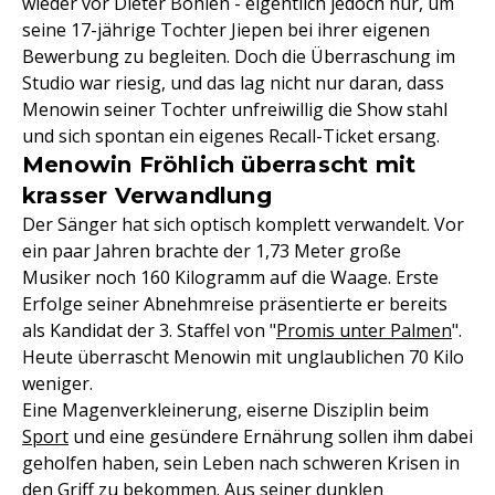
wieder vor Dieter Bohlen - eigentlich jedoch nur, um
seine 17-jährige Tochter Jiepen bei ihrer eigenen
Bewerbung zu begleiten. Doch die Überraschung im
Studio war riesig, und das lag nicht nur daran, dass
Menowin seiner Tochter unfreiwillig die Show stahl
und sich spontan ein eigenes Recall-Ticket ersang.
Menowin Fröhlich überrascht mit
krasser Verwandlung
Der Sänger hat sich optisch komplett verwandelt. Vor
ein paar Jahren brachte der 1,73 Meter große
Musiker noch 160 Kilogramm auf die Waage. Erste
Erfolge seiner Abnehmreise präsentierte er bereits
als Kandidat der 3. Staffel von "
Promis unter Palmen
".
Heute überrascht Menowin mit unglaublichen 70 Kilo
weniger.
Eine Magenverkleinerung, eiserne Disziplin beim
Sport
und eine gesündere Ernährung sollen ihm dabei
geholfen haben, sein Leben nach schweren Krisen in
den Griff zu bekommen. Aus seiner dunklen