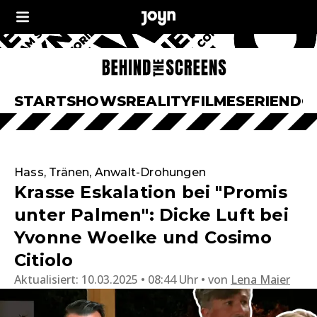
START
SHOWS
REALITY
FILME
SERIEN
DO
Hass, Tränen, Anwalt-Drohungen
Krasse Eskalation bei "Promis
unter Palmen": Dicke Luft bei
Yvonne Woelke und Cosimo
Citiolo
Aktualisiert:
10.03.2025 • 08:44 Uhr
von
Lena Maier