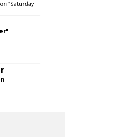
von "Saturday
er"
r
en