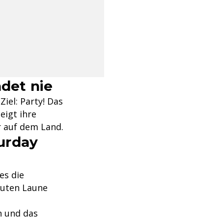
ndet nie
iel: Party! Das
eigt ihre
r auf dem Land.
urday
es die
guten Laune
 und das