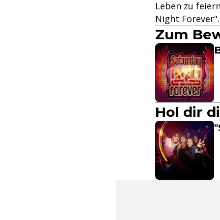
Leben zu feier
Night Forever".
Zum Bew
B
Hol dir 
"