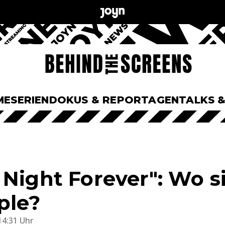
ME
SERIEN
DOKUS & REPORTAGEN
TALKS 
 Night Forever": Wo s
ple?
14:31 Uhr