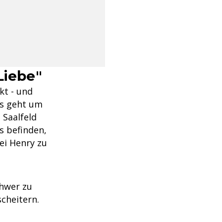
Liebe"
kt - und
Es geht um
 Saalfeld
s befinden,
ei Henry zu
chwer zu
scheitern.