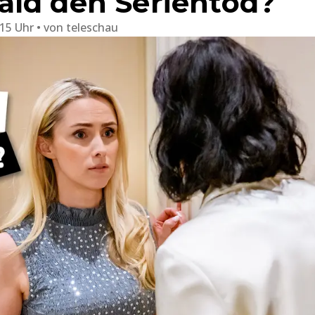
ld den Serientod?
:15 Uhr
von
teleschau