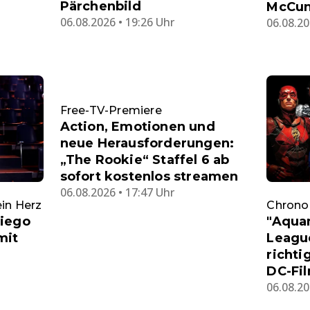
Pärchenbild
McCun
06.08.2026 • 19:26 Uhr
06.08.20
Free-TV-Premiere
Action, Emotionen und
neue Herausforderungen:
„The Rookie“ Staffel 6 ab
sofort kostenlos streamen
06.08.2026 • 17:47 Uhr
Chronol
ein Herz
"Aquam
Diego
League
mit
richti
DC-Fi
06.08.20