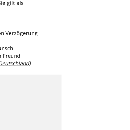
e gilt als
ren Verzögerung
unsch
en Freund
 Deutschland)