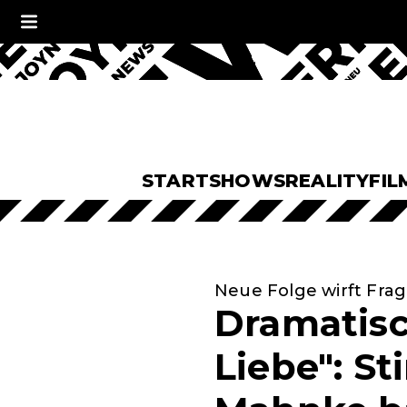
START
SHOWS
REALITY
FIL
Neue Folge wirft Fra
Dramatisc
Liebe": St