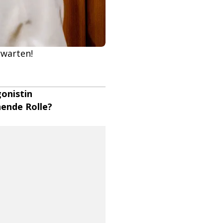
rwarten!
onistin
nende Rolle?