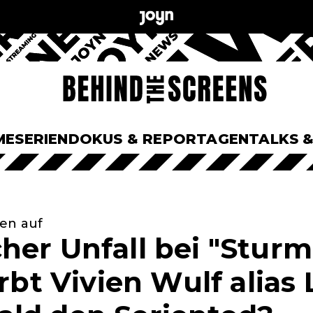
ME
SERIEN
DOKUS & REPORTAGEN
TALKS 
gen auf
her Unfall bei "Sturm
irbt Vivien Wulf alias 