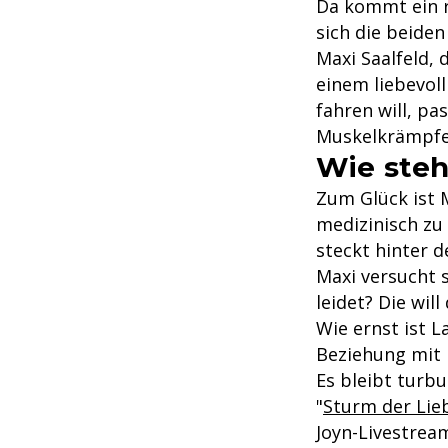
Da kommt ein 
sich die beiden
Maxi Saalfeld, 
einem liebevol
fahren will, p
Muskelkrämpfe 
Wie steh
Zum Glück ist M
medizinisch zu 
steckt hinter
Maxi versucht s
leidet? Die wil
Wie ernst ist 
Beziehung mit 
Es bleibt turb
"
Sturm der Lie
Joyn-Livestream