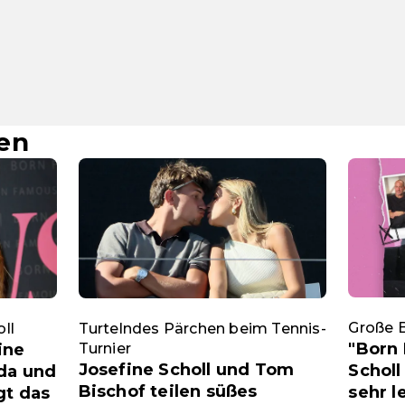
en
Große 
ll
Turtelndes Pärchen beim Tennis-
"Born 
ine
Turnier
Josefine Scholl und Tom
Scholl
ada und
Bischof teilen süßes
sehr l
gt das