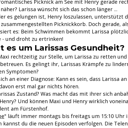
romantisches Picknick am See mit Henry gerade re
 näher? Larissa wünscht sich das schon länger ...
der es gelungen ist, Henry loszulassen, unterstützt 
l zusammengestellten Picknickkorb. Doch gerade, als
assiert es: Beim Schwimmen bekommt Larissa plötzli
- und droht zu ertrinken!
t es um Larissas Gesundheit?
axi rechtzeitig zur Stelle, um Larissa zu retten und 
betreuen. Es gelingt ihr, Larissas Krämpfe zu linde
 den Symptomen?
ich an einer Diagnose: Kann es sein, dass Larissa a
l davon erst mal gar nichts hören.
Larissas Zustand? Was macht das mit ihrer sich anb
Henry? Und können Maxi und Henry wirklich voneina
ulent am Fürstenhof.
be
" läuft immer montags bis freitags um 15:10 Uhr 
 kannst du die neuen Episoden verfolgen. Die Telen