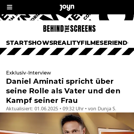
START
SHOWS
REALITY
FILME
SERIEN
DO
Exklusiv-Interview
Daniel Aminati spricht über
seine Rolle als Vater und den
Kampf seiner Frau
Aktualisiert:
01.06.2025 • 09:32 Uhr
von
Dunja S.