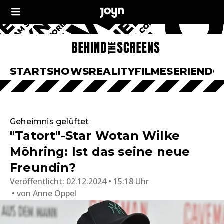
START
SHOWS
REALITY
FILME
SERIEN
DO
Geheimnis gelüftet
"Tatort"-Star Wotan Wilke
Möhring: Ist das seine neue
Freundin?
Veröffentlicht:
02.12.2024 • 15:18 Uhr
von
Anne Oppel